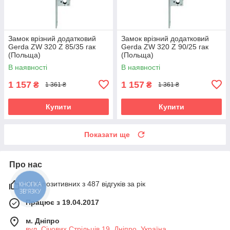
Замок врізний додатковий
Замок врізний додатковий
Gerda ZW 320 Z 85/35 гак
Gerda ZW 320 Z 90/25 гак
(Польща)
(Польща)
В наявності
В наявності
1 157
1 157
₴
₴
1 361 ₴
1 361 ₴
Купити
Купити
Показати ще
Про нас
97% позитивних з 487 відгуків за рік
КНОПКА
ЗВ'ЯЗКУ
Працює з 19.04.2017
м. Дніпро
вул. Січових Стрільців 19, Дніпро, Україна