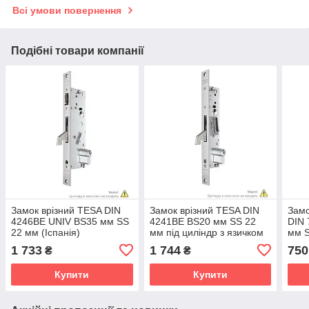
Всі умови повернення
Подібні товари компанії
Замок врізний TESA DIN
Замок врізний TESA DIN
Замо
4246BE UNIV BS35 мм SS
4241BE BS20 мм SS 22
DIN 
22 мм (Іспанія)
мм під циліндр з язичком
мм 
R = 15 мм (Іспанія)
(Пор
1 733
1 744
750
₴
₴
Купити
Купити