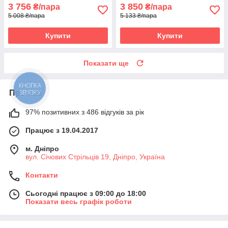
3 756
3 850
₴/пара
₴/пара
5 008 ₴/пара
5 133 ₴/пара
Купити
Купити
Показати ще
КНОПКА
Про нас
ЗВ'ЯЗКУ
97% позитивних з 486 відгуків за рік
Працює з 19.04.2017
м. Дніпро
вул. Січових Стрільців 19, Дніпро, Україна
Контакти
Сьогодні працює з 09:00 до 18:00
Показати весь графік роботи