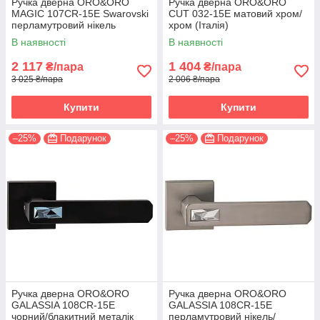
Ручка дверна ORO&ORO
Ручка дверна ORO&ORO
MAGIC 107СR-15E Swarovski
CUT 032-15E матовий хром/
перламутровий нікель
хром (Італія)
(Італія)
В наявності
В наявності
2 117
1 404
₴/пара
₴/пара
3 025 ₴/пара
2 006 ₴/пара
Купити
Купити
–25%
Подарунок
–25%
Подарунок
Ручка дверна ORO&ORO
Ручка дверна ORO&ORO
GALASSIA 108СR-15E
GALASSIA 108СR-15E
чорний/блакитний металік
перламутровий нікель/