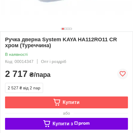
Ручка дверна System KAYA HA112RO11 CR
хром (Туреччина)
В наявності
Код: 00014347
Опт і роздріб
2 717
₴/пара
2 527 ₴
від 2 пар
Купити
або
Купити з