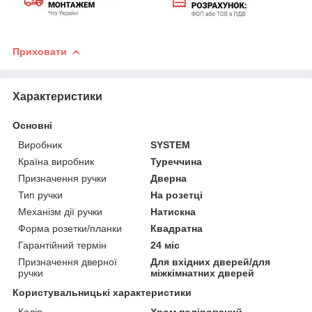
Приховати
Характеристики
Основні
Виробник
SYSTEM
Країна виробник
Туреччина
Призначення ручки
Дверна
Тип ручки
На розетці
Механізм дії ручки
Натискна
Форма розетки/планки
Квадратна
Гарантійний термін
24 міс
Призначення дверної
Для вхідних дверей/для
ручки
міжкімнатних дверей
Користувальницькі характеристики
Колір
Хром полірований