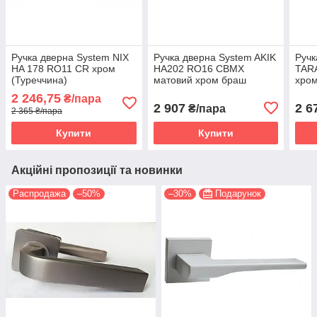
Ручка дверна System NIX
Ручка дверна System AKIK
Ручк
HA 178 RO11 CR хром
HA202 RO16 CBMX
TARA
(Туреччина)
матовий хром браш
хром
(Туреччина)
2 246,75
₴/пара
2 907
2 6
₴/пара
2 365 ₴/пара
Купити
Купити
Акційні пропозиції та новинки
Распродажа
–50%
–30%
Подарунок