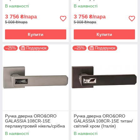
(Італія)
світлий хром (Італія)
В наявності
В наявності
3 756
3 756
₴/пара
₴/пара
5 008 ₴/пара
5 008 ₴/пара
Купити
Купити
–25%
Подарунок
–25%
Подарунок
Ручка дверна ORO&ORO
Ручка дверна ORO&ORO
GALASSIA 108СR-15E
GALASSIA 108СR-15E титан/
перламутровий нікель/срібна
світлий хром (Італія)
ніч (Італія)
В наявності
В наявності