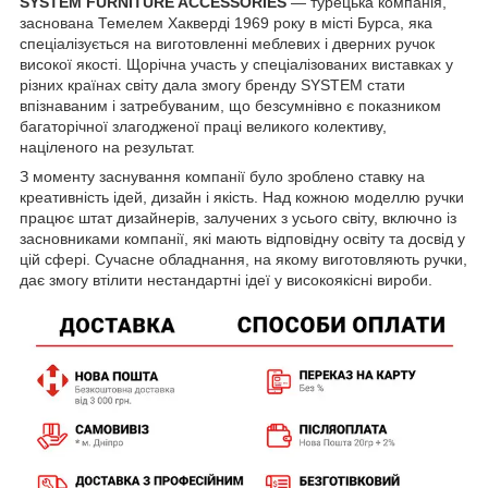
SYSTEM FURNITURE ACCESSORIES
— турецька компанія,
заснована Темелем Хакверді 1969 року в місті Бурса, яка
спеціалізується на виготовленні меблевих і дверних ручок
високої якості. Щорічна участь у спеціалізованих виставках у
різних країнах світу дала змогу бренду SYSTEM стати
впізнаваним і затребуваним, що безсумнівно є показником
багаторічної злагодженої праці великого колективу,
націленого на результат.
З моменту заснування компанії було зроблено ставку на
креативність ідей, дизайн і якість. Над кожною моделлю ручки
працює штат дизайнерів, залучених з усього світу, включно із
засновниками компанії, які мають відповідну освіту та досвід у
цій сфері. Сучасне обладнання, на якому виготовляють ручки,
дає змогу втілити нестандартні ідеї у високоякісні вироби.