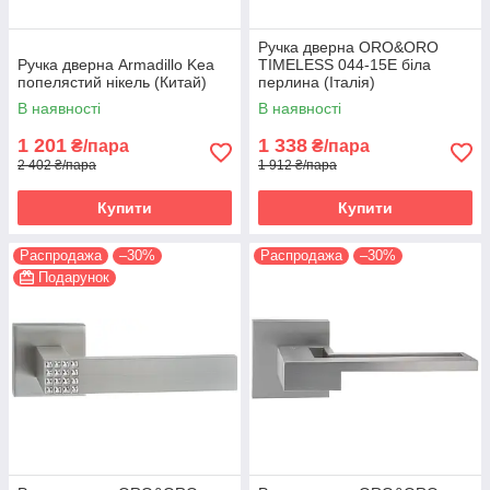
Ручка дверна ORO&ORO
Ручка дверна Armadillo Kea
TIMELESS 044-15E біла
попелястий нікель (Китай)
перлина (Італія)
В наявності
В наявності
1 201
1 338
₴/пара
₴/пара
2 402 ₴/пара
1 912 ₴/пара
Купити
Купити
Распродажа
–30%
Распродажа
–30%
Подарунок