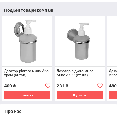
Подібні товари компанії
Дозатор рідкого мила Ario
Дозатор рідкого мила
Доза
хром (Китай)
Arino A700 (Італія)
Arin
400
231
480
₴
₴
Купити
Купити
Про нас