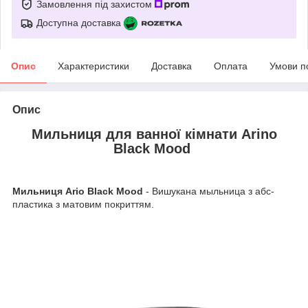
Замовлення під захистом
Доступна доставка
Опис
Характеристики
Доставка
Оплата
Умови п
Опис
Мильниця для ванної кімнати Arino
Black Mood
Мильниця Ario Black Mood
- Вишукана мыльница з абс-
пластика з матовим покриттям.