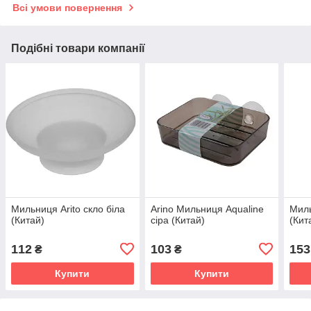
Всі умови повернення
Подібні товари компанії
Мильниця Arito скло біла
Arino Мильниця Aqualine
Миль
(Китай)
сіра (Китай)
(Кит
112
103
153
₴
₴
Купити
Купити