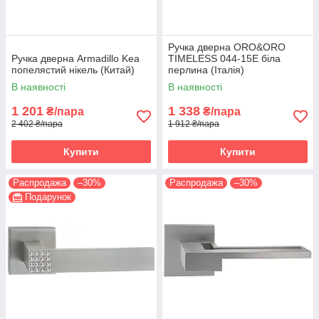
Ручка дверна ORO&ORO
Ручка дверна Armadillo Kea
TIMELESS 044-15E біла
попелястий нікель (Китай)
перлина (Італія)
В наявності
В наявності
1 201
1 338
₴/пара
₴/пара
2 402 ₴/пара
1 912 ₴/пара
Купити
Купити
Распродажа
–30%
Распродажа
–30%
Подарунок