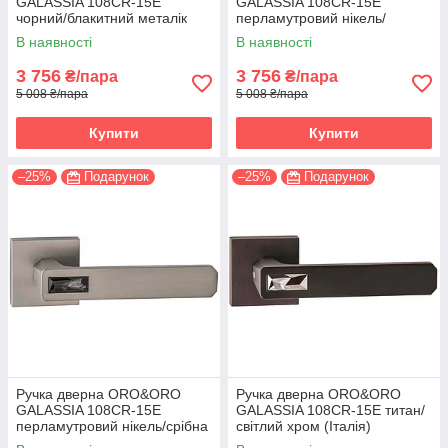
GALASSIA 108СR-15E
GALASSIA 108СR-15E
чорний/блакитний металік
перламутровий нікель/
(Італія)
світлий хром (Італія)
В наявності
В наявності
3 756
3 756
₴/пара
₴/пара
5 008 ₴/пара
5 008 ₴/пара
Купити
Купити
–25%
Подарунок
–25%
Подарунок
Ручка дверна ORO&ORO
Ручка дверна ORO&ORO
GALASSIA 108СR-15E
GALASSIA 108СR-15E титан/
перламутровий нікель/срібна
світлий хром (Італія)
ніч (Італія)