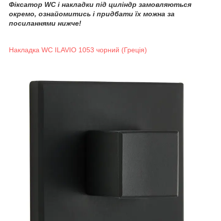
Фіксатор WC і накладки під циліндр замовляються
окремо, ознайомитись і придбати їх можна за
посиланнями нижче!
Накладка WC ILAVIO 1053 чорний (Греція)