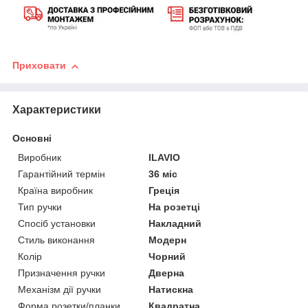
Приховати
Характеристики
Основні
Виробник
ILAVIO
Гарантійний термін
36 міс
Країна виробник
Греція
Тип ручки
На розетці
Спосіб установки
Накладний
Стиль виконання
Модерн
Колір
Чорний
Призначення ручки
Дверна
Механізм дії ручки
Натискна
Форма розетки/планки
Квадратна