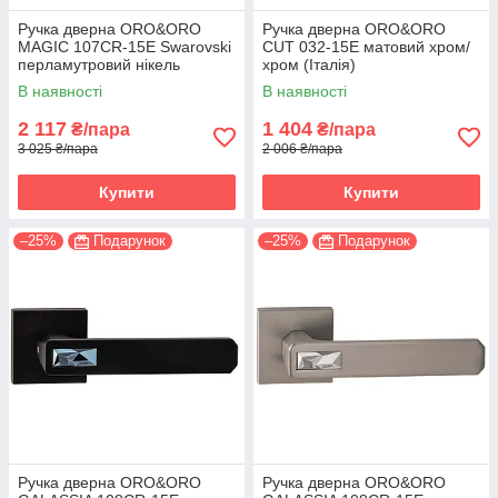
Ручка дверна ORO&ORO
Ручка дверна ORO&ORO
MAGIC 107СR-15E Swarovski
CUT 032-15E матовий хром/
перламутровий нікель
хром (Італія)
(Італія)
В наявності
В наявності
2 117
1 404
₴/пара
₴/пара
3 025 ₴/пара
2 006 ₴/пара
Купити
Купити
–25%
Подарунок
–25%
Подарунок
Ручка дверна ORO&ORO
Ручка дверна ORO&ORO