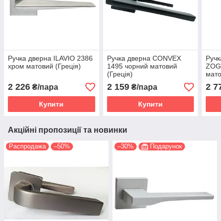
Ручка дверна ILAVIO 2386
Ручка дверна CONVEX
Ручк
хром матовий (Греція)
1495 чорний матовий
ZOG
(Греція)
мато
2 226
2 159
2 7
₴/пара
₴/пара
Купити
Купити
Акційні пропозиції та новинки
Распродажа
–50%
–30%
Подарунок