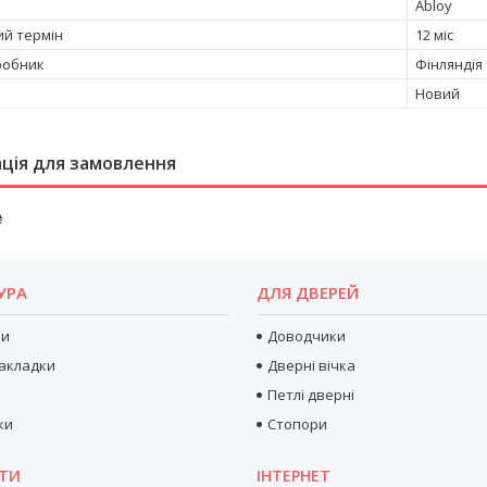
Abloy
ий термін
12 міс
робник
Фінляндія
Новий
ція для замовлення
₴
УРА
ДЛЯ ДВЕРЕЙ
ри
Доводчики
акладки
Дверні вічка
Петлі дверні
ки
Стопори