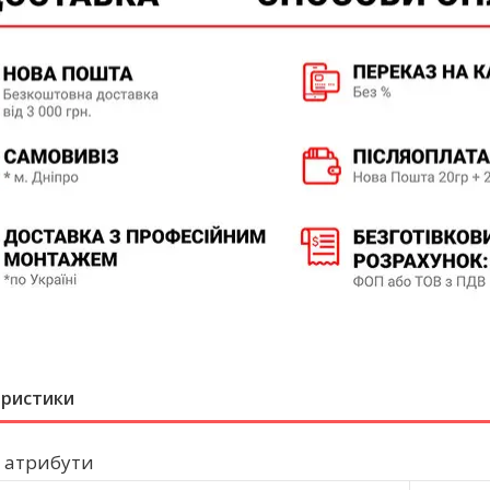
еристики
 атрибути