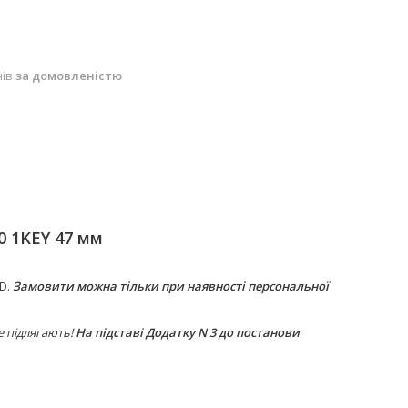
нів
за домовленістю
0 1KEY 47 мм
RD.
Замовити можна тільки при наявності персональної
е підлягають!
На підставі Додатку N 3 до постанови