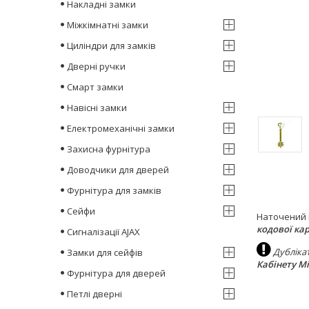
Накладні замки
Міжкімнатні замки
Циліндри для замків
Дверні ручки
Смарт замки
Навісні замки
Електромеханічні замки
Захисна фурнітура
Доводчики для дверей
Фурнітура для замків
Сейфи
Наточений 
кодової ка
Сигналізації AJAX
Дубліка
Замки для сейфів
Кабінету Мі
Фурнітура для дверей
Петлі дверні