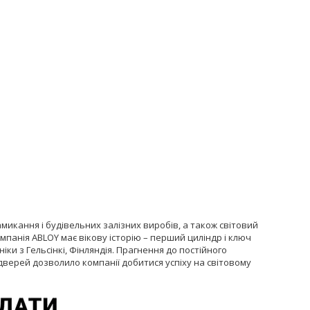
микання і будівельних залізних виробів, а також світовий
мпанія ABLOY має вікову історію – перший циліндр і ключ
іки з Гельсінкі, Фінляндія. Прагнення до постійного
дверей дозволило компанії добитися успіху на світовому