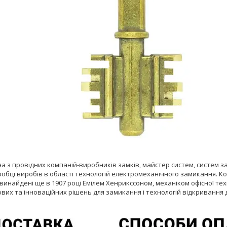
а з провідних компаній-виробників замків, майстер систем, систем за
робці виробів в області технологій електромеханічного замикання. Ко
винайдені ще в 1907 році Емілем Хенрикссоном, механіком офісної техн
вих та інноваційних рішень для замикання і технологій відкривання 