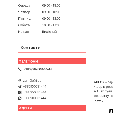
Середа
09:00
18:00
Четвер
09:00
18:00
Пʼятниця
09:00
18:00
Субота
10:00
17:00
Неділя
Вихідний
Контакти
+380 (98) 008-14-44
zam0k@i.ua
ABLOY
– одн
+380950081444
лідер в роз
ABLOY були 
+380950081444
розвитку но
+380980081444
ринку.