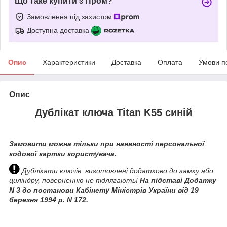
Що таке купити з Пром?
Замовлення під захистом
Доступна доставка
Опис
Характеристики
Доставка
Оплата
Умови п
Опис
Дублікат ключа Titan K55 синій
Замовити можна тільки при наявності персональної
кодової картки користувача.
Дублікати ключів, виготовлені додатково до замку або
циліндру, поверненню не підлягають!
На підставі Додатку
N 3 до постанови Кабінету Міністрів України від 19
березня 1994 р. N 172.