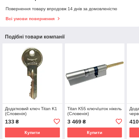
Повернення товару впродовж 14 днів за домовленістю
Всі умови повернення
Подібні товари компанії
Додатковий ключ Titan K1
Titan K55 ключ/шток нікель
Дода
(Словенія)
(Словенія)
черв
133
3 469
410
₴
₴
Купити
Купити