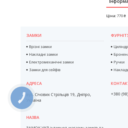
Інформа
Ціна:
770 ₴
ЗАМКИ
ФУРНІТ
Врізні замки
Цилінд
Накладні замки
Бронен
Електромеханічні замки
Ручки
Замки для сейфів
Наклад
+380 (98
вул. Січових Стрільців 19, Дніпро,
КНОПКА
Україна
ЗВ'ЯЗКУ
ЗАМОК.УКР інтернет-магазин замків та