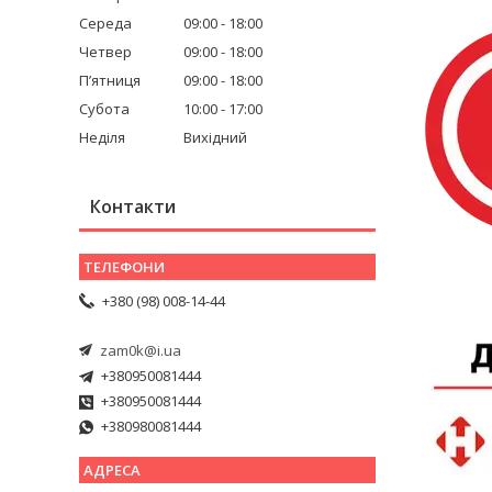
Середа
09:00
18:00
Четвер
09:00
18:00
Пʼятниця
09:00
18:00
Субота
10:00
17:00
Неділя
Вихідний
Контакти
+380 (98) 008-14-44
zam0k@i.ua
+380950081444
+380950081444
+380980081444