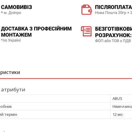
еристики
 атрибути
ABUS
робник
Німеччин
ий термін
12 міс