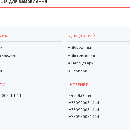
ція для замовлення
УРА
ДЛЯ ДВЕРЕЙ
ри
Доводчики
акладки
Дверні вічка
Петлі дверні
ки
Стопори
) 008-14-44
zam0k@i.ua
+380950081444
+380950081444
+380980081444