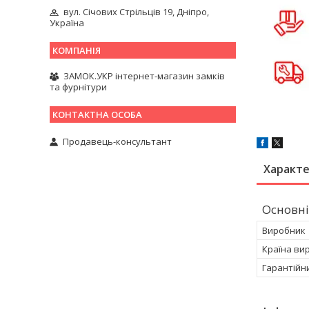
вул. Січових Стрільців 19, Дніпро,
Україна
ЗАМОК.УКР інтернет-магазин замків
та фурнітури
Продавець-консультант
Характ
Основні
Виробник
Країна ви
Гарантійн