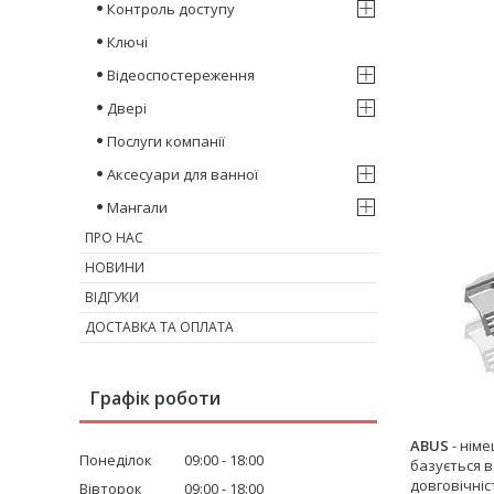
Контроль доступу
Ключі
Відеоспостереження
Двері
Послуги компанії
Аксесуари для ванної
Мангали
ПРО НАС
НОВИНИ
ВІДГУКИ
ДОСТАВКА ТА ОПЛАТА
Графік роботи
ABUS
- нім
Понеділок
09:00
18:00
базується в
довговічніст
Вівторок
09:00
18:00