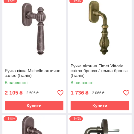
–16%
–16%
Ручка віконна Fimet Vittoria
Ручка вікна Michelle античне
світла бронза / темна бронза
залізо (Італія)
(Італія)
В наявності
В наявності
2 105
1 736
₴
₴
2 505 ₴
2 066 ₴
Купити
Купити
–16%
–16%