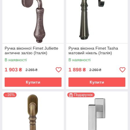
Ручка віконної Fimet Julliette
Ручка віконна Fimet Tasha
античне залізо (Італія)
матовий нікель (Італія)
В наявності
В наявності
1 903
1 898
₴
₴
2 265 ₴
2 260 ₴
Купити
Купити
–16%
Подарунок