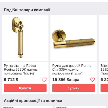
Подібні товари компанії
Ручка віконна Fadex
Ручка для дверей Forme
Віко
Regina 353DK латунь
City 335A латунь
159D
полірована (Італія)
полірована (Італія)
(Італ
6 712
15 856
6 2
₴
₴/пара
Купити
Купити
Акційні пропозиції та новинки