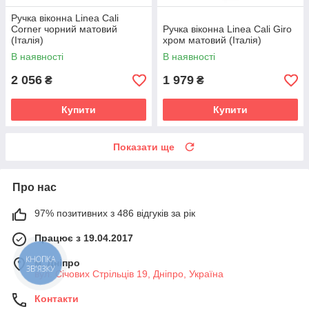
Ручка віконна Linea Cali
Corner чорний матовий
Ручка віконна Linea Cali Giro
(Італія)
хром матовий (Італія)
В наявності
В наявності
2 056
1 979
₴
₴
Купити
Купити
Показати ще
Про нас
97% позитивних з 486 відгуків за рік
Працює з 19.04.2017
м. Дніпро
КНОПКА
ЗВ'ЯЗКУ
вул. Січових Стрільців 19, Дніпро, Україна
Контакти