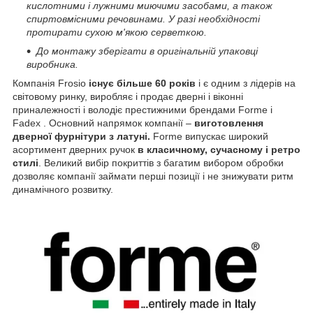
кислотними і лужними миючими засобами, а також
спиртовмісними речовинами. У разі необхідності
протирати сухою м'якою серветкою.
До монтажу зберігати в оригінальній упаковці
виробника.
Компанія Frosio
існує більше 60 років
і є одним з лідерів на
світовому ринку, виробляє і продає дверні і віконні
приналежності і володіє престижними брендами Forme і
Fadex . Основний напрямок компанії –
виготовлення
дверної фурнітури з латуні.
Forme випускає широкий
асортимент дверних ручок
в класичному, сучасному і ретро
стилі
. Великий вибір покриттів з багатим вибором обробки
дозволяє компанії займати перші позиції і не знижувати ритм
динамічного розвитку.