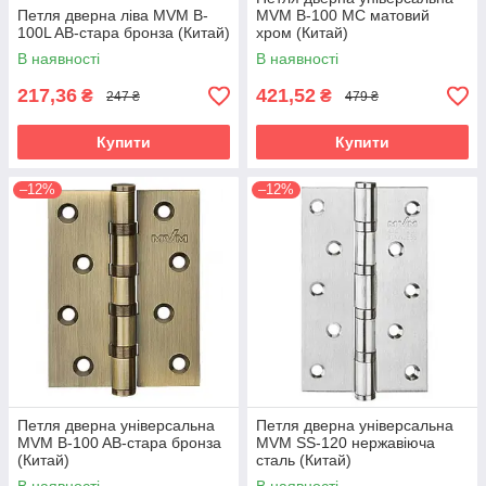
Петля дверна ліва MVM B-
MVM B-100 MC матовий
100L AB-стара бронза (Китай)
хром (Китай)
В наявності
В наявності
217,36
421,52
₴
₴
247 ₴
479 ₴
Купити
Купити
–12%
–12%
Петля дверна універсальна
Петля дверна універсальна
MVM B-100 AB-стара бронза
MVM SS-120 нержавіюча
(Китай)
сталь (Китай)