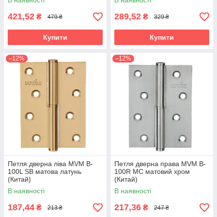
В наявності
В наявності
421,52
289,52
₴
₴
479 ₴
329 ₴
Купити
Купити
–12%
–12%
Петля дверна ліва MVM B-
Петля дверна права MVM B-
100L SB матова латунь
100R MC матовий хром
(Китай)
(Китай)
В наявності
В наявності
187,44
217,36
₴
₴
213 ₴
247 ₴