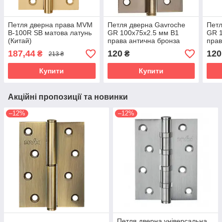
Петля дверна права MVM
Петля дверна Gavroche
Петл
B-100R SB матова латунь
GR 100x75x2.5 мм B1
GR 1
(Китай)
права антична бронза
прав
(Китай)
187,44
120
120
₴
₴
213 ₴
Купити
Купити
Акційні пропозиції та новинки
–12%
–12%
Петля дверна універсальна