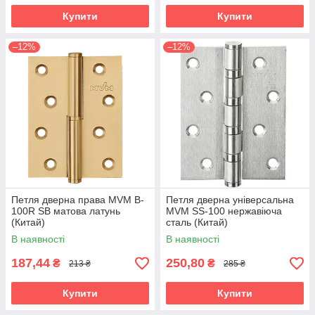
Купити
Купити
–12%
–12%
Петля дверна права MVM B-
Петля дверна універсальна
100R SB матова латунь
MVM SS-100 нержавіюча
(Китай)
сталь (Китай)
В наявності
В наявності
187,44
250,80
₴
₴
213 ₴
285 ₴
Купити
Купити