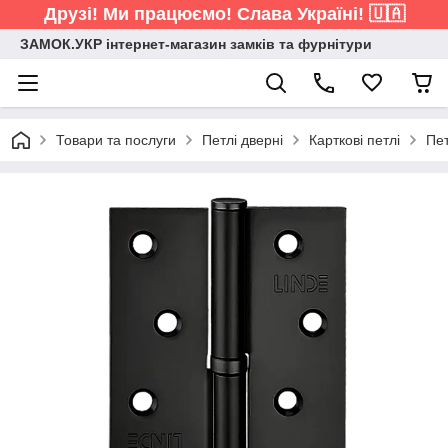
Друзі! Ми працюємо! Слава Україні! 🇺🇦
ЗАМОК.УКР інтернет-магазин замків та фурнітури
Товари та послуги
Петлі дверні
Карткові петлі
Пет