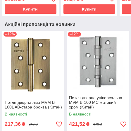
Купити
Купити
Акційні пропозиції та новинки
–12%
–12%
Петля дверна універсальна
Петля дверна ліва MVM B-
MVM B-100 MC матовий
100L AB-стара бронза (Китай)
хром (Китай)
В наявності
В наявності
217,36
421,52
₴
₴
247 ₴
479 ₴