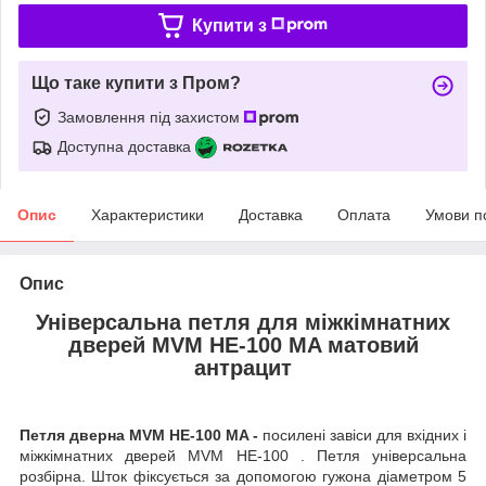
Купити з
Що таке купити з Пром?
Замовлення під захистом
Доступна доставка
Опис
Характеристики
Доставка
Оплата
Умови п
Опис
Універсальна петля для міжкімнатних
дверей MVM HE-100 MA матовий
антрацит
Петля дверна MVM HE-100 MA -
посилені завіси для вхідних і
міжкімнатних дверей MVM HE-100 . Петля універсальна
розбірна. Шток фіксується за допомогою гужона діаметром 5