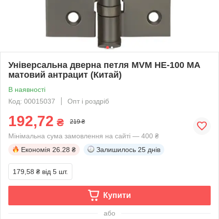
Універсальна дверна петля MVM HE-100 MA
матовий антрацит (Китай)
В наявності
Код: 00015037
Опт і роздріб
192,72
₴
219 ₴
Мінімальна сума замовлення на сайті — 400 ₴
Економія
26.28 ₴
Залишилось
25 днів
179,58 ₴
від 5 шт.
Купити
або