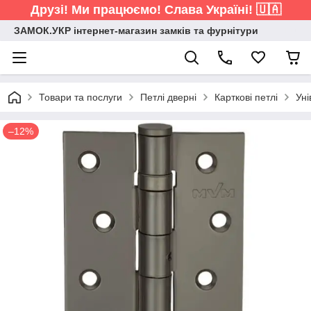
Друзі! Ми працюємо! Слава Україні! 🇺🇦
ЗАМОК.УКР інтернет-магазин замків та фурнітури
Товари та послуги
Петлі дверні
Карткові петлі
Уні
–12%