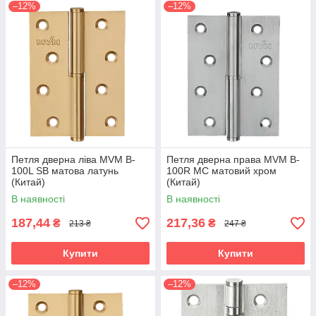
–12%
–12%
Петля дверна ліва MVM B-
Петля дверна права MVM B-
100L SB матова латунь
100R MC матовий хром
(Китай)
(Китай)
В наявності
В наявності
187,44
217,36
₴
₴
213 ₴
247 ₴
Купити
Купити
–12%
–12%