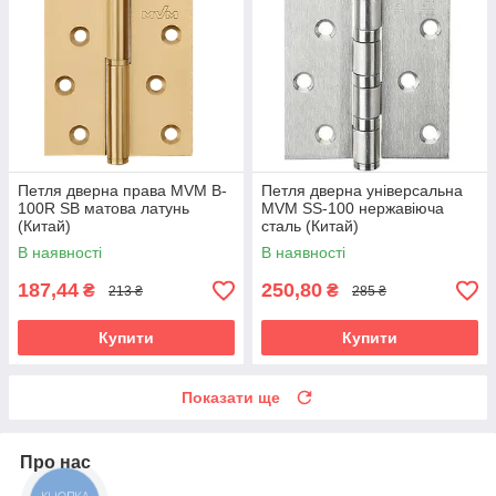
Петля дверна права MVM B-
Петля дверна універсальна
100R SB матова латунь
MVM SS-100 нержавіюча
(Китай)
сталь (Китай)
В наявності
В наявності
187,44
250,80
₴
₴
213 ₴
285 ₴
Купити
Купити
Показати ще
Про нас