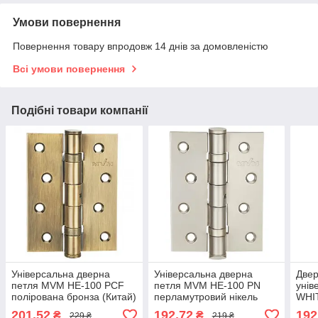
Умови повернення
Повернення товару впродовж 14 днів за домовленістю
Всі умови повернення
Подібні товари компанії
Універсальна дверна
Універсальна дверна
Двер
петля MVM HE-100 PCF
петля MVM HE-100 PN
унів
полірована бронза (Китай)
перламутровий нікель
WHIT
(Китай)
201,52
192,72
192
₴
₴
229 ₴
219 ₴