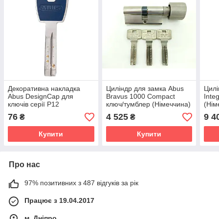
Декоративна накладка
Циліндр для замка Abus
Цилі
Abus DesignCap для
Bravus 1000 Compact
Inte
ключів серії P12
ключ/тумблер (Німеччина)
(Нім
(Німеччина)
76
4 525
9 4
₴
₴
Купити
Купити
Про нас
97% позитивних з 487 відгуків за рік
Працює з 19.04.2017
м. Дніпро