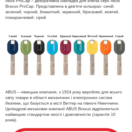
Abus ProCap
– декоративна накладка для ключа серії Abus
Bravus ProCap. Представлена в дев'яти кольорах:
синій,
зелений, чорний, блакитний, червоний, бірюзовий, жовтий,
помаранчевий, сірий.
ABUS – німецька компанія, з 1924 року виробляє для всього
світу товари в області механічних і електронних систем
безпеки, що базується в місті Веттер на півночі Німеччини.
Циліндрові механізми компанії ABUS Bravus відрізняються
найвищим стандартом якості і довговічністю (гарантія 10
років).