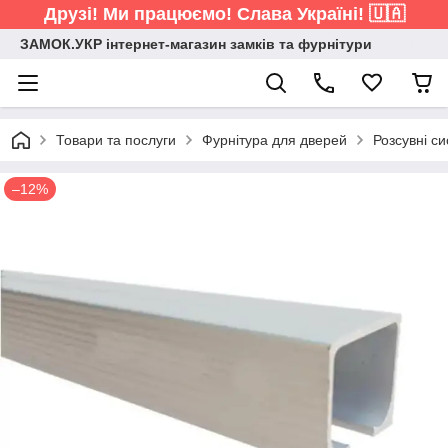
Друзі! Ми працюємо! Слава Україні! 🇺🇦
ЗАМОК.УКР інтернет-магазин замків та фурнітури
Товари та послуги
Фурнітура для дверей
Розсувні с
–12%