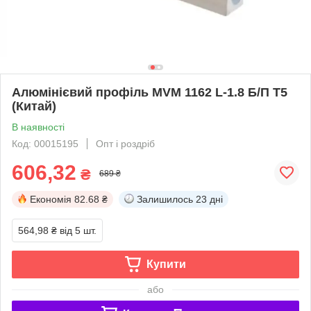
Алюмінієвий профіль MVM 1162 L-1.8 Б/П T5
(Китай)
В наявності
Код: 00015195
Опт і роздріб
606,32
₴
689 ₴
Економія
82.68 ₴
Залишилось
23 дні
564,98 ₴
від 5 шт.
Купити
або