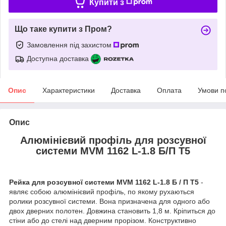
Купити з
Що таке купити з Пром?
Замовлення під захистом
Доступна доставка
Опис
Характеристики
Доставка
Оплата
Умови п
Опис
Алюмінієвий профіль для розсувної
системи MVM 1162 L-1.8 Б/П T5
Рейка для розсувної системи MVM 1162 L-1.8 Б / П T5
-
являє собою алюмінієвий профіль, по якому рухаються
ролики розсувної системи. Вона призначена для одного або
двох дверних полотен. Довжина становить 1,8 м. Кріпиться до
стіни або до стелі над дверним прорізом. Конструктивно