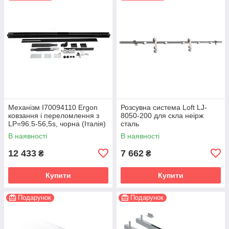
Механізм I70094110 Ergon
Розсувна система Loft LJ-
ковзання і переломлення з
8050-200 для скла неірж
LP=96.5-56,5s, чорна (Італія)
сталь
В наявності
В наявності
12 433
7 662
₴
₴
Купити
Купити
Подарунок
Подарунок