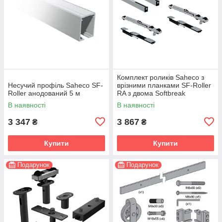
Комплект роликів Saheco з
Несучий профіль Saheco SF-
врізними планками SF-Roller
Roller анодований 5 м
RA з двома Softbreak
В наявності
В наявності
3 347
3 867
₴
₴
Купити
Купити
Подарунок
Подарунок