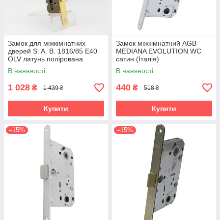
Замок для міжкімнатних
Замок міжкімнатний AGB
дверей S. A. B. 1816/85 Е40
MEDIANA EVOLUTION WC
OLV латунь полірована
сатин (Італія)
(Італія)
В наявності
В наявності
1 028
440
₴
₴
1 439 ₴
518 ₴
Купити
Купити
–15%
–15%