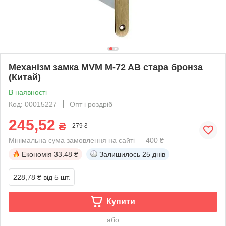
Механізм замка MVM M-72 AB стара бронза
(Китай)
В наявності
Код: 00015227
Опт і роздріб
245,52
₴
279 ₴
Мінімальна сума замовлення на сайті — 400 ₴
Економія
33.48 ₴
Залишилось
25 днів
228,78 ₴
від 5 шт.
Купити
або