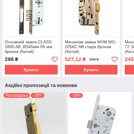
Основний замок CLASS
Механізм замка MVM MG-
Мех
2800 AB, BS45мм 85 мм
2056C AB стара бронза
72 S
бронза (Китай)
(Китай)
(Кит
286
527,12
245
₴
₴
599 ₴
Купити
Купити
Акційні пропозиції та новинки
Распродажа
–29%
–15%