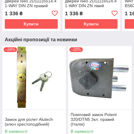
дверей Iseo 2D11116514.4
дверей Iseo 2D11116524.4
WAY 
1-WAY DIN ZN правий
1-WAY DIN ZN лівий
ВЅ6
(Італія)
(Італія)
(Пор
1 336
1 336
1 1
₴
₴
Купити
Купити
Акційні пропозиції та новинки
–24%
–20%
Помповий замок Potent
Замок для ролет Alutech
320/DTN5 3кл. правий
(ключ хрестоподібний)
(Італія)
В наявності
В наявності