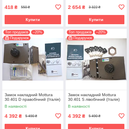
418
2 654
₴
₴
550 ₴
3 322 ₴
Купити
Купити
Топ продажів
–20%
Топ продажів
–20%
Подарунок
Подарунок
Замок накладний Mottura
Замок накладний Mottura
30.401 D правобічний (Італія)
30.401 S лівобічний (Італія)
В наявності
В наявності
4 392
4 392
₴
₴
5 490 ₴
5 490 ₴
Купити
Купити