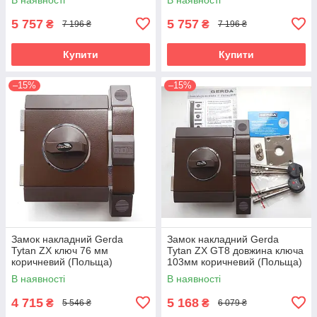
5 757
5 757
₴
₴
7 196 ₴
7 196 ₴
Купити
Купити
–15%
–15%
Замок накладний Gerda
Замок накладний Gerda
Tytan ZX ключ 76 мм
Tytan ZX GT8 довжина ключа
коричневий (Польща)
103мм коричневий (Польща)
В наявності
В наявності
4 715
5 168
₴
₴
5 546 ₴
6 079 ₴