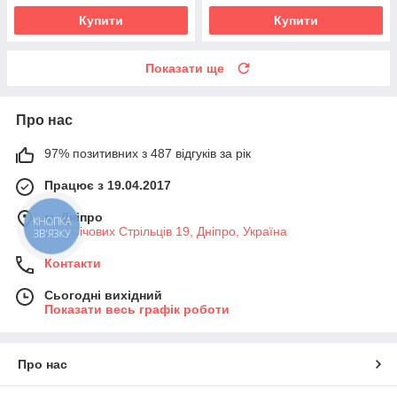
Купити
Купити
Показати ще
Про нас
97% позитивних з 487 відгуків за рік
Працює з 19.04.2017
м. Дніпро
КНОПКА
вул. Січових Стрільців 19, Дніпро, Україна
ЗВ'ЯЗКУ
Контакти
Сьогодні вихідний
Показати весь графік роботи
Про нас