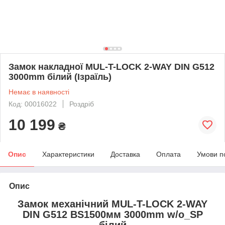
Замок накладної MUL-T-LOCK 2-WAY DIN G512
3000mm білий (Ізраїль)
Немає в наявності
Код: 00016022
Роздріб
10 199
₴
Опис
Характеристики
Доставка
Оплата
Умови п
Опис
Замок механічний MUL-T-LOCK 2-WAY
DIN G512 BS1500мм 3000mm w/o_SP
білий