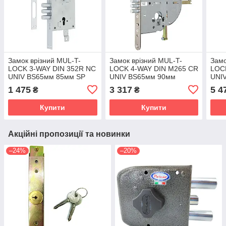
Замок врізний MUL-T-
Замок врізний MUL-T-
Замо
LOCK 3-WAY DIN 352R NC
LOCK 4-WAY DIN M265 CR
LOC
UNIV ВЅ65мм 85мм SP
UNIV ВЅ65мм 90мм
UNI
(Ізраїль)
w/o_SP (Ізраїль)
w/o_
1 475
3 317
5 4
₴
₴
Купити
Купити
Акційні пропозиції та новинки
–24%
–20%