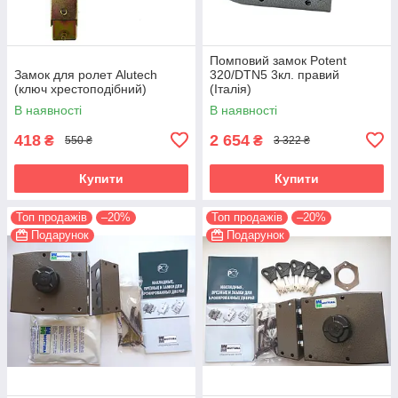
Помповий замок Potent
Замок для ролет Alutech
320/DTN5 3кл. правий
(ключ хрестоподібний)
(Італія)
В наявності
В наявності
418
2 654
₴
₴
550 ₴
3 322 ₴
Купити
Купити
Топ продажів
–20%
Топ продажів
–20%
Подарунок
Подарунок