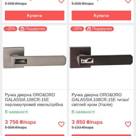
5 008 ₴/пара
5 008 ₴/пара
Купити
Купити
–25%
Подарунок
–25%
Подарунок
Ручка дверна ORO&ORO
Ручка дверна ORO&ORO
GALASSIA 108СR-15E
GALASSIA 108СR-15E титан/
перламутровий нікель/срібна
світлий хром (Італія)
ніч (Італія)
В наявності
В наявності
3 756
3 850
₴/пара
₴/пара
5 008 ₴/пара
5 133 ₴/пара