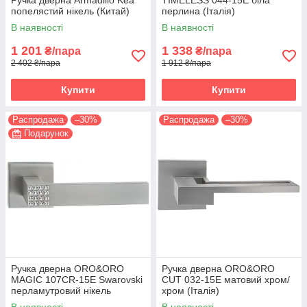
Ручка дверна Armadillo Kea
TIMELESS 044-15E біла
попелястий нікель (Китай)
перлина (Італія)
В наявності
В наявності
1 201
1 338
₴/пара
₴/пара
2 402 ₴/пара
1 912 ₴/пара
Купити
Купити
Распродажа
–30%
Распродажа
–30%
Подарунок
Ручка дверна ORO&ORO
Ручка дверна ORO&ORO
MAGIC 107СR-15E Swarovski
CUT 032-15E матовий хром/
перламутровий нікель
хром (Італія)
(Італія)