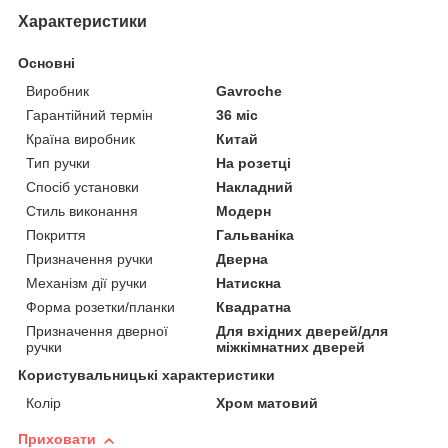
Характеристики
Основні
Виробник
Gavroche
Гарантійний термін
36 міс
Країна виробник
Китай
Тип ручки
На розетці
Спосіб установки
Накладний
Стиль виконання
Модерн
Покриття
Гальваніка
Призначення ручки
Дверна
Механізм дії ручки
Натискна
Форма розетки/планки
Квадратна
Призначення дверної
Для вхідних дверей/для
ручки
міжкімнатних дверей
Користувальницькі характеристики
Колір
Хром матовий
Приховати