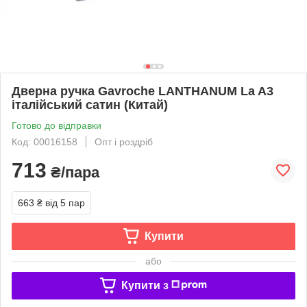
Дверна ручка Gavroche LANTHANUM La A3
італійський сатин (Китай)
Готово до відправки
Код: 00016158
Опт і роздріб
713
₴/пара
663 ₴
від 5 пар
Купити
або
Купити з