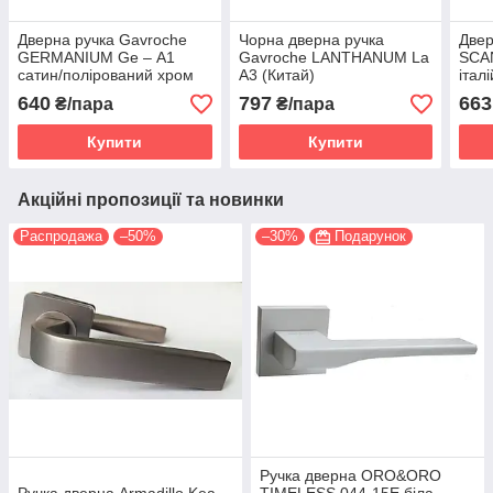
Дверна ручка Gavroche
Чорна дверна ручка
Двер
GERMANIUM Ge – А1
Gavroche LANTHANUM La
SCA
сатин/полірований хром
A3 (Китай)
італ
(Китай)
640
797
663
₴/пара
₴/пара
Купити
Купити
Акційні пропозиції та новинки
Распродажа
–50%
–30%
Подарунок
Ручка дверна ORO&ORO