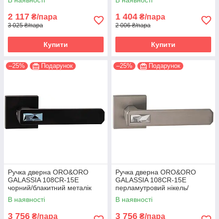
В наявності
В наявності
2 117
1 404
₴/пара
₴/пара
3 025 ₴/пара
2 006 ₴/пара
Купити
Купити
–25%
Подарунок
–25%
Подарунок
Ручка дверна ORO&ORO
Ручка дверна ORO&ORO
GALASSIA 108СR-15E
GALASSIA 108СR-15E
чорний/блакитний металік
перламутровий нікель/
(Італія)
світлий хром (Італія)
В наявності
В наявності
3 756
3 756
₴/пара
₴/пара