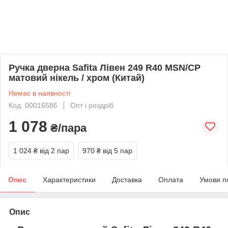
Ручка дверна Safita Лівен 249 R40 MSN/CP
матовий нікель / хром (Китай)
Немає в наявності
Код: 00016586
Опт і роздріб
1 078
₴/пара
1 024 ₴
від 2 пар
970 ₴
від 5 пар
Опис
Характеристики
Доставка
Оплата
Умови п
Опис