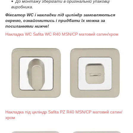
До монтажу зберігати в оригінальній упаковці
виробника.
Фіксатор WC і накладки під циліндр замовляються
окремо, ознайомитись і придбати їх можна за
посиланнями нижче!
Накладка WC Safita WC R40 MSN/CP матовий сатин/хром
Накладка під циліндр Safita PZ R40 MSN/CP матовий сатин/
хром