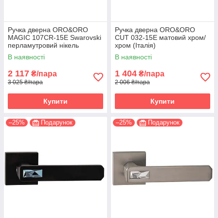
Ручка дверна ORO&ORO
Ручка дверна ORO&ORO
MAGIC 107СR-15E Swarovski
CUT 032-15E матовий хром/
перламутровий нікель
хром (Італія)
(Італія)
В наявності
В наявності
2 117
1 404
₴/пара
₴/пара
3 025 ₴/пара
2 006 ₴/пара
Купити
Купити
–25%
Подарунок
–25%
Подарунок