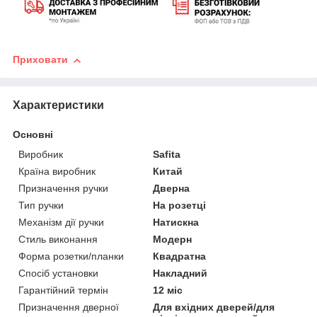
Приховати
Характеристики
Основні
Виробник
Safita
Країна виробник
Китай
Призначення ручки
Дверна
Тип ручки
На розетці
Механізм дії ручки
Натискна
Стиль виконання
Модерн
Форма розетки/планки
Квадратна
Спосіб установки
Накладний
Гарантійний термін
12 міс
Призначення дверної
Для вхідних дверей/для