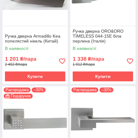
Ручка дверна ORO&ORO
Ручка дверна Armadillo Kea
TIMELESS 044-15E біла
попелястий нікель (Китай)
перлина (Італія)
В наявності
В наявності
1 201
1 338
₴/пара
₴/пара
2 402 ₴/пара
1 912 ₴/пара
Купити
Купити
Распродажа
–30%
Распродажа
–30%
Подарунок