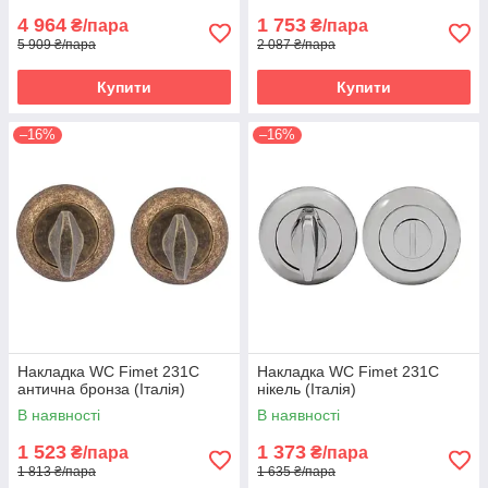
4 964
1 753
₴/пара
₴/пара
5 909 ₴/пара
2 087 ₴/пара
Купити
Купити
–16%
–16%
Накладка WC Fimet 231C
Накладка WC Fimet 231C
антична бронза (Італія)
нікель (Італія)
В наявності
В наявності
1 523
1 373
₴/пара
₴/пара
1 813 ₴/пара
1 635 ₴/пара