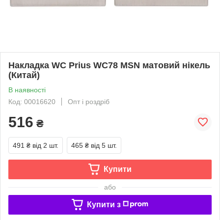
Накладка WC Prius WC78 MSN матовий нікель
(Китай)
В наявності
Код: 00016620
Опт і роздріб
516
₴
491 ₴
від 2 шт.
465 ₴
від 5 шт.
Купити
або
Купити з