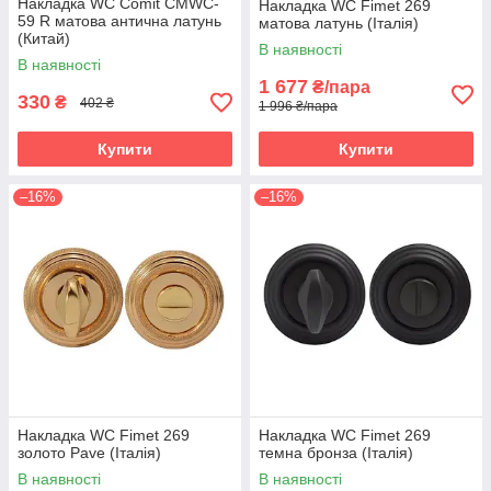
Накладка WC Comit CMWC-
Накладка WC Fimet 269
59 R матова антична латунь
матова латунь (Італія)
(Китай)
В наявності
В наявності
1 677
₴/пара
330
₴
402 ₴
1 996 ₴/пара
Купити
Купити
–16%
–16%
Накладка WC Fimet 269
Накладка WC Fimet 269
золото Pave (Італія)
темна бронза (Італія)
В наявності
В наявності