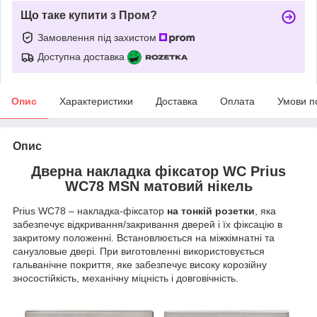
Що таке купити з Пром?
Замовлення під захистом
Доступна доставка
Опис
Характеристики
Доставка
Оплата
Умови п
Опис
Дверна накладка фіксатор WC Prius
WC78 MSN матовий нікель
Prius WC78
– накладка-фіксатор
на тонкій розетки
, яка
забезпечує відкривання/закривання дверей і їх фіксацію в
закритому положенні. Встановлюється на міжкімнатні та
санузловые двері. При виготовленні використовується
гальванічне покриття, яке забезпечує високу корозійну
зносостійкість, механічну міцність і довговічність.