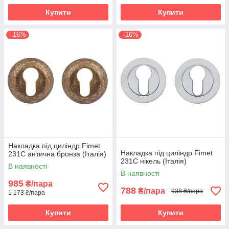
Купити
Купити
–16%
–16%
Накладка під циліндр Fimet
Накладка під циліндр Fimet
231C антична бронза (Італія)
231C нікель (Італія)
В наявності
В наявності
985
₴/пара
788
₴/пара
938 ₴/пара
1 173 ₴/пара
Купити
Купити