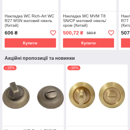
Накладка WC Rich-Art WC
Накладка WC MVM T8
Накл
R27 MSN матовий нікель
SN/CP матовий нікель/
R77 
(Китай)
хром (Китай)
(Кит
606
500,72
507
₴
₴
569 ₴
Купити
Купити
Акційні пропозиції та новинки
–18%
–16%