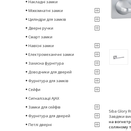
Накладні замки
Міжкімнатні замки
Циліндри для замків
Дверні ручки
Смарт замки
Навісні замки
Електромеханічні замки
Захисна фурнітура
Доводчики для дверей
Фурнітура для замків
Сейфи
Сигналізації AJAX
Замки для сейфів
Siba Glory 
Фурнітура для дверей
Завдяки висо
на вогнетр
Петлі дверні
соляному т