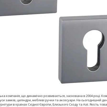
цька компанія, що динамічно розвивається, заснована в 2004 році. Ко
уси замків, циліндри, меблеві ручки та аксесуари. На сьогоднішній д
рнітури в країнах Східної Європи, Близького Сходу та Азії. Якість т