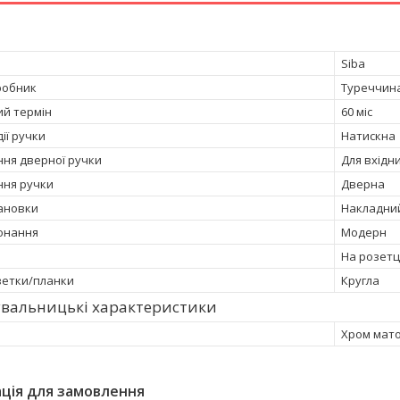
Siba
робник
Туреччин
ий термін
60 міс
ії ручки
Натискна
ня дверної ручки
Для вхідн
ня ручки
Дверна
тановки
Накладни
онання
Модерн
На розетц
етки/планки
Кругла
увальницькі характеристики
Хром мат
ція для замовлення