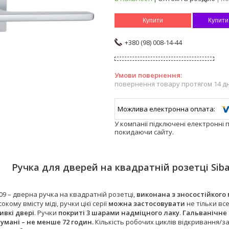
Купити
Купити
+380 (98) 008-14-44
повернення товару протягом 14 д
У компанії підключені електронні 
покидаючи сайту.
Ручка для дверей на квадратній розетці Siba
R09 – дверна ручка на квадратній розетці,
виконана з зносостійкого
кому вмісту міді, ручки цієї серії
можна застосовувати
не тільки вс
ивкі двері
. Ручки
покриті 3 шарами надміцного лаку
.
Гальванічне 
умані – не менше 72 годин.
Кількість робочих циклів відкривання/за