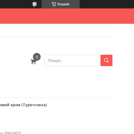
Кошик
атовий хром (Туреччина)
д:
00016873