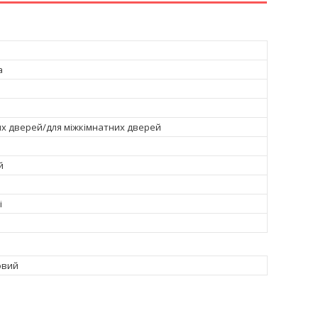
а
их дверей/для міжкімнатних дверей
й
і
овий