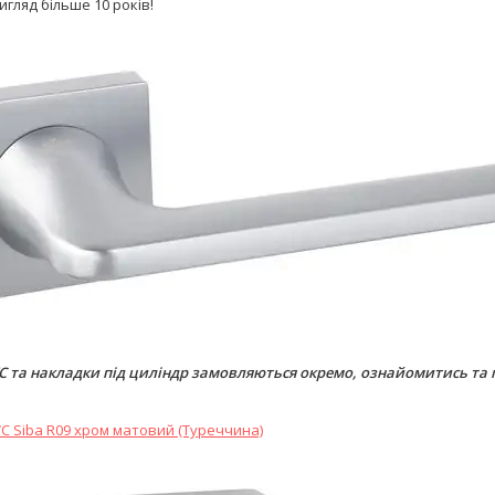
игляд більше 10 років!
C та накладки під циліндр замовляються окремо, ознайомитись та
C Siba R09 хром матовий (Туреччина)