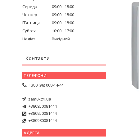
Середа
09:00
18:00
Четвер
09:00
18:00
Пʼятниця
09:00
18:00
Субота
10:00
17:00
Неділя
Вихідний
Контакти
+380 (98) 008-14-44
zam0k@i.ua
+380950081444
+380950081444
+380980081444