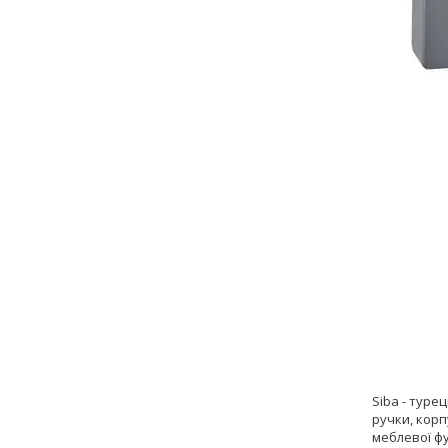
Siba - туре
ручки, корп
меблевої фу