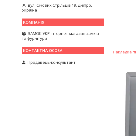
вул. Січових Стрільців 19, Дніпро,
Україна
ЗАМОК.УКР інтернет-магазин замків
та фурнітури
Накладка пі
Продавець-консультант