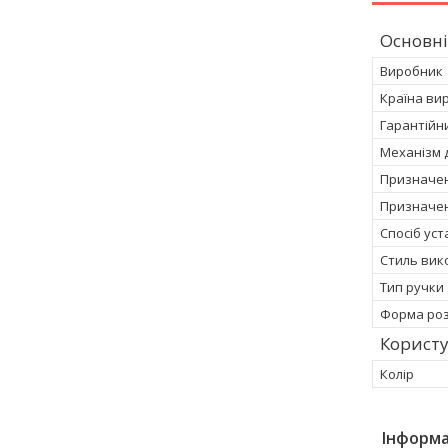
Основні
Виробник
Країна ви
Гарантійн
Механізм д
Призначен
Призначен
Спосіб ус
Стиль вик
Тип ручки
Форма роз
Корист
Колір
Інформа