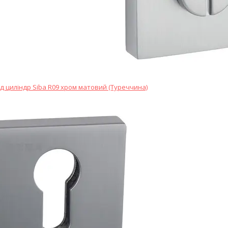
д циліндр Siba R09 хром матовий (Туреччина)