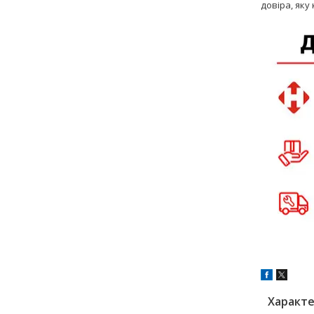
довіра, яку
Характ