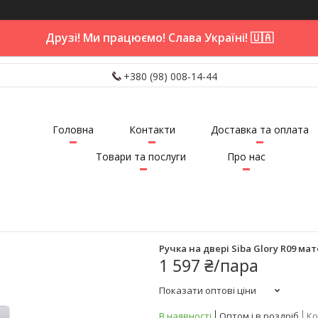
Друзі! Ми працюємо! Слава Україні! 🇺🇦
+380 (98) 008-14-44
Головна
Контакти
Доставка та оплата
Товари та послуги
Про нас
Ручка на двері Siba Glory R09 м
1 597 ₴/пара
Показати оптові ціни
В наявності
Оптом і в роздріб
Ко