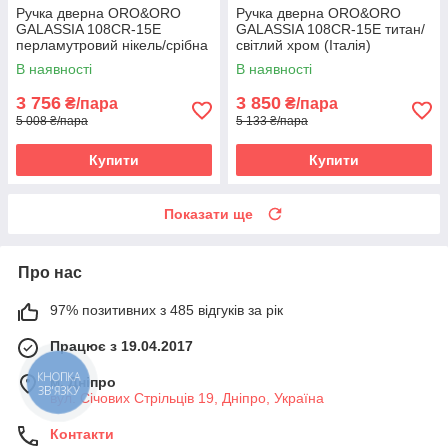
Ручка дверна ORO&ORO
Ручка дверна ORO&ORO
GALASSIA 108СR-15E
GALASSIA 108СR-15E титан/
перламутровий нікель/срібна
світлий хром (Італія)
ніч (Італія)
В наявності
В наявності
3 756
3 850
₴/пара
₴/пара
5 008 ₴/пара
5 133 ₴/пара
Купити
Купити
Показати ще
Про нас
97% позитивних з 485 відгуків за рік
Працює з 19.04.2017
КНОПКА
м. Дніпро
ЗВ'ЯЗКУ
вул. Січових Стрільців 19, Дніпро, Україна
Контакти