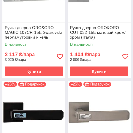
Ручка дверна ORO&ORO
Ручка дверна ORO&ORO
MAGIC 107СR-15E Swarovski
CUT 032-15E матовий хром/
перламутровий нікель
хром (Італія)
(Італія)
В наявності
В наявності
2 117
1 404
₴/пара
₴/пара
3 025 ₴/пара
2 006 ₴/пара
Купити
Купити
–25%
Подарунок
–25%
Подарунок