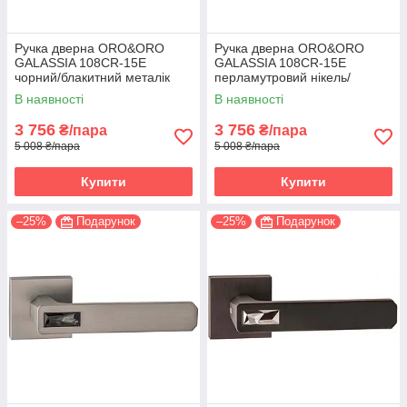
Ручка дверна ORO&ORO
Ручка дверна ORO&ORO
GALASSIA 108СR-15E
GALASSIA 108СR-15E
чорний/блакитний металік
перламутровий нікель/
(Італія)
світлий хром (Італія)
В наявності
В наявності
3 756
3 756
₴/пара
₴/пара
5 008 ₴/пара
5 008 ₴/пара
Купити
Купити
–25%
Подарунок
–25%
Подарунок