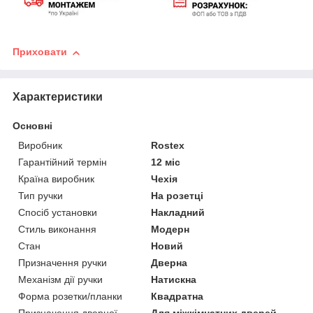
Приховати
Характеристики
Основні
Виробник
Rostex
Гарантійний термін
12 міс
Країна виробник
Чехія
Тип ручки
На розетці
Спосіб установки
Накладний
Стиль виконання
Модерн
Стан
Новий
Призначення ручки
Дверна
Механізм дії ручки
Натискна
Форма розетки/планки
Квадратна