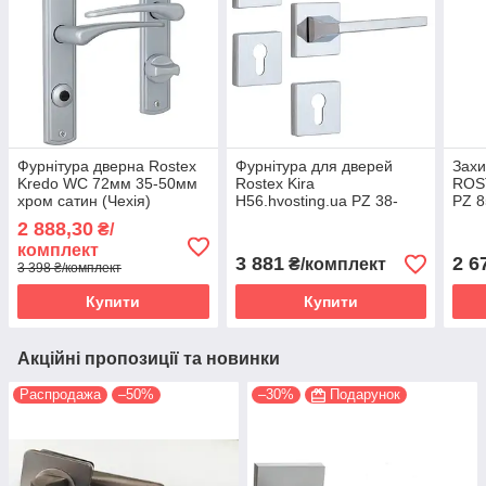
Фурнітура дверна Rostex
Фурнітура для дверей
Захи
Kredo WC 72мм 35-50мм
Rostex Kira
ROS
хром сатин (Чехія)
H56.hvosting.ua PZ 38-
PZ 8
45мм хром полірований
полі
2 888,30
₴/
(Чехія)
клас
комплект
3 881
2 6
₴/комплект
3 398 ₴/комплект
Купити
Купити
Акційні пропозиції та новинки
Распродажа
–50%
–30%
Подарунок