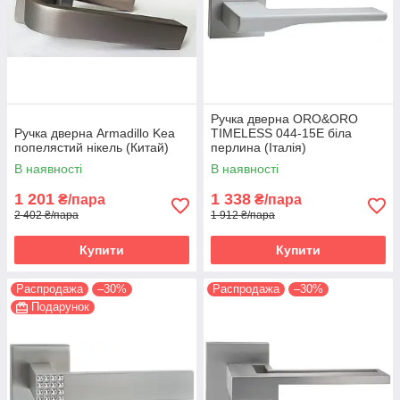
Ручка дверна ORO&ORO
Ручка дверна Armadillo Kea
TIMELESS 044-15E біла
попелястий нікель (Китай)
перлина (Італія)
В наявності
В наявності
1 201
1 338
₴/пара
₴/пара
2 402 ₴/пара
1 912 ₴/пара
Купити
Купити
Распродажа
–30%
Распродажа
–30%
Подарунок