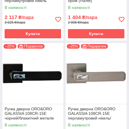
перламутровий нікель
хром (Італія)
(Італія)
В наявності
В наявності
2 117
1 404
₴/пара
₴/пара
3 025 ₴/пара
2 006 ₴/пара
Купити
Купити
–25%
Подарунок
–25%
Подарунок
Ручка дверна ORO&ORO
Ручка дверна ORO&ORO
GALASSIA 108СR-15E
GALASSIA 108СR-15E
чорний/блакитний металік
перламутровий нікель/
(Італія)
світлий хром (Італія)
В наявності
В наявності