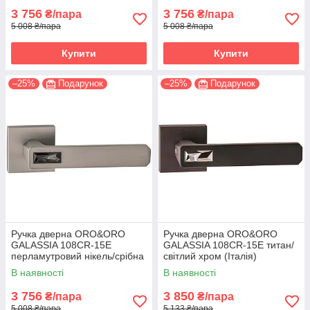
3 756
3 756
₴/пара
₴/пара
5 008 ₴/пара
5 008 ₴/пара
Купити
Купити
–25%
Подарунок
–25%
Подарунок
Ручка дверна ORO&ORO
Ручка дверна ORO&ORO
GALASSIA 108СR-15E
GALASSIA 108СR-15E титан/
перламутровий нікель/срібна
світлий хром (Італія)
ніч (Італія)
В наявності
В наявності
3 756
3 850
₴/пара
₴/пара
5 008 ₴/пара
5 133 ₴/пара