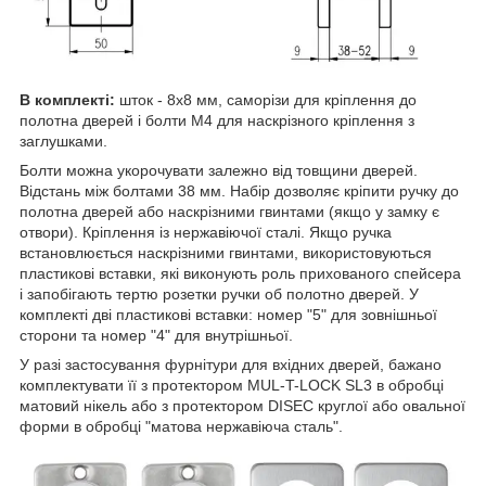
В комплекті:
шток - 8х8 мм, саморізи для кріплення до
полотна дверей і болти М4 для наскрізного кріплення з
заглушками.
Болти можна укорочувати залежно від товщини дверей.
Відстань між болтами 38 мм. Набір дозволяє кріпити ручку до
полотна дверей або наскрізними гвинтами (якщо у замку є
отвори). Кріплення із нержавіючої сталі. Якщо ручка
встановлюється наскрізними гвинтами, використовуються
пластикові вставки, які виконують роль прихованого спейсера
і запобігають тертю розетки ручки об полотно дверей. У
комплекті дві пластикові вставки: номер "5" для зовнішньої
сторони та номер "4" для внутрішньої.
У разі застосування фурнітури для вхідних дверей, бажано
комплектувати її з протектором MUL-T-LOCK SL3 в обробці
матовий нікель або з протектором DISEC круглої або овальної
форми в обробці "матова нержавіюча сталь".