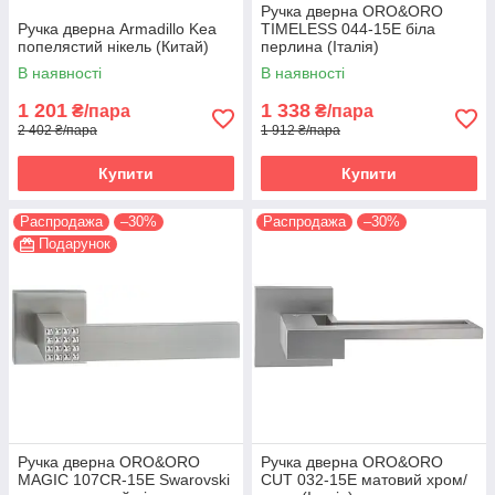
Ручка дверна ORO&ORO
Ручка дверна Armadillo Kea
TIMELESS 044-15E біла
попелястий нікель (Китай)
перлина (Італія)
В наявності
В наявності
1 201
1 338
₴/пара
₴/пара
2 402 ₴/пара
1 912 ₴/пара
Купити
Купити
Распродажа
–30%
Распродажа
–30%
Подарунок
Ручка дверна ORO&ORO
Ручка дверна ORO&ORO
MAGIC 107СR-15E Swarovski
CUT 032-15E матовий хром/