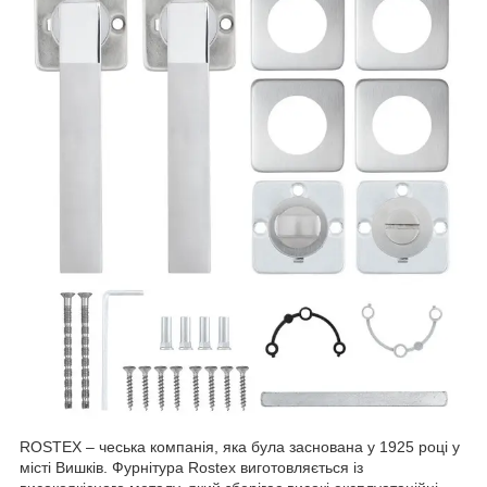
ROSTEX – чеська компанія, яка була заснована у 1925 році у
місті Вишків. Фурнітура Rostex виготовляється із