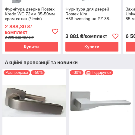
Фурнітура дверна Rostex
Фурнітура для дверей
Захи
Kredo WC 72мм 35-50мм
Rostex Kira
Univ
хром сатин (Чехія)
H56.hvosting.ua PZ 38-
85 м
45мм хром полірований
нерж
2 888,30
₴/
(Чехія)
комплект
3 881
6 5
₴/комплект
3 398 ₴/комплект
Купити
Купити
Акційні пропозиції та новинки
Распродажа
–50%
–30%
Подарунок