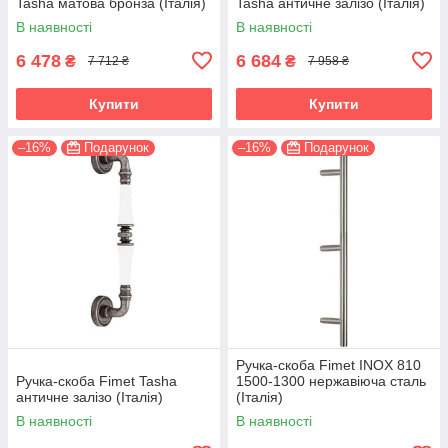
Tasha матова бронза (Італія)
Tasha античне залізо (Італія)
В наявності
В наявності
6 478
6 684
₴
₴
7 712 ₴
7 958 ₴
Купити
Купити
–16%
Подарунок
–16%
Подарунок
Ручка-скоба Fimet INOX 810
Ручка-скоба Fimet Tasha
1500-1300 нержавіюча сталь
античне залізо (Італія)
(Італія)
В наявності
В наявності