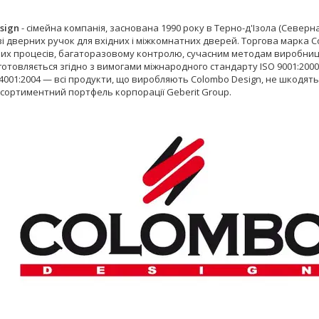
sign
- сімейна компанія, заснована 1990 року в Терно-д'Ізола (Северна 
 дверних ручок для вхідних і міжкомнатних дверей. Торгова марка Co
них процесів, багаторазовому контролю, сучасним методам виробницт
отовляється згідно з вимогами міжнародного стандарту ISO 9001:2000
14001:2004 — всі продукти, що виробляють Colombo Design, не шкодя
асортиментний портфель корпорації Geberit Group.