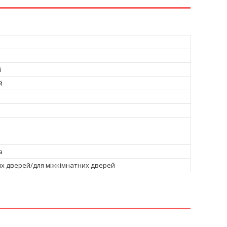
і
й
а
их дверей/для міжкімнатних дверей