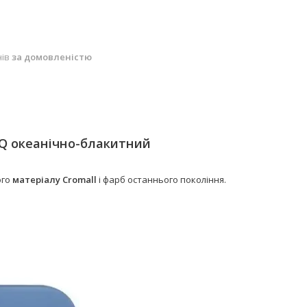
нів
за домовленістю
 Q океанічно-блакитний
ого
матеріалу Cromall
і фарб останнього покоління.