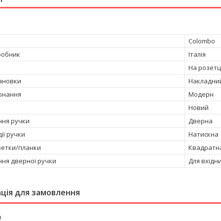
Colombo
робник
Італія
На розетц
тановки
Накладни
онання
Модерн
Новий
ня ручки
Дверна
ії ручки
Натискна
етки/планки
Квадратн
ня дверної ручки
Для вхідн
ція для замовлення
₴