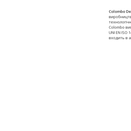
Colombo De
виробництві
технологіч
Colombo виг
UNI EN ISO 
входить в 