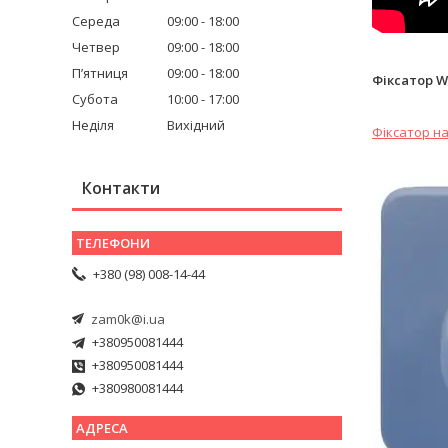
Середа
09:00
18:00
Четвер
09:00
18:00
Пʼятниця
09:00
18:00
Фіксатор W
Субота
10:00
17:00
Неділя
Вихідний
Фіксатор на
Контакти
+380 (98) 008-14-44
zam0k@i.ua
+380950081444
+380950081444
+380980081444