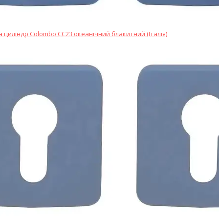
 циліндр Colombo CC23 океанічний блакитний (Італія)