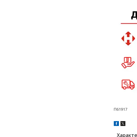
П61917
Характ