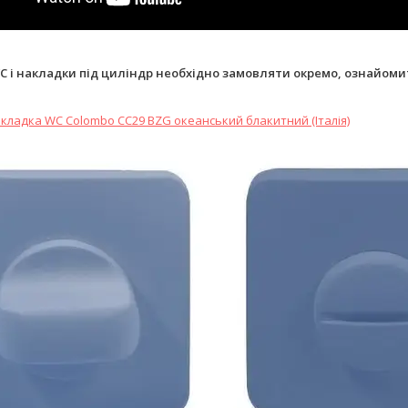
C і накладки під циліндр необхідно замовляти окремо, ознайоми
кладка WC Colombo CC29 BZG океанський блакитний (Італія)