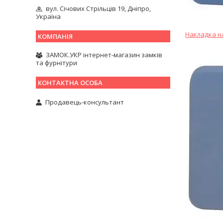
вул. Січових Стрільців 19, Дніпро,
Україна
Накладка на
ЗАМОК.УКР інтернет-магазин замків
та фурнітури
Продавець-консультант