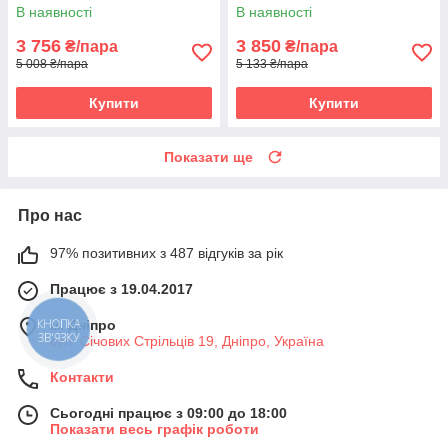
ніч (Італія)
В наявності
В наявності
3 756
3 850
₴/пара
₴/пара
5 008 ₴/пара
5 133 ₴/пара
Купити
Купити
Показати ще
Про нас
97% позитивних з 487 відгуків за рік
Працює з 19.04.2017
КНОПКА
м. Дніпро
ЗВ'ЯЗКУ
вул. Січових Стрільців 19, Дніпро, Україна
Контакти
Сьогодні працює з 09:00 до 18:00
Показати весь графік роботи