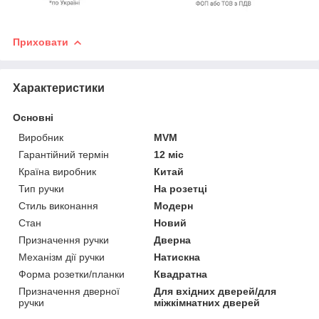
Приховати
Характеристики
Основні
Виробник
MVM
Гарантійний термін
12 міс
Країна виробник
Китай
Тип ручки
На розетці
Стиль виконання
Модерн
Стан
Новий
Призначення ручки
Дверна
Механізм дії ручки
Натискна
Форма розетки/планки
Квадратна
Призначення дверної
Для вхідних дверей/для
ручки
міжкімнатних дверей