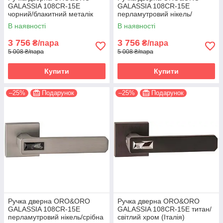
GALASSIA 108СR-15E
GALASSIA 108СR-15E
чорний/блакитний металік
перламутровий нікель/
(Італія)
світлий хром (Італія)
В наявності
В наявності
3 756
3 756
₴/пара
₴/пара
5 008 ₴/пара
5 008 ₴/пара
Купити
Купити
–25%
Подарунок
–25%
Подарунок
Ручка дверна ORO&ORO
Ручка дверна ORO&ORO
GALASSIA 108СR-15E
GALASSIA 108СR-15E титан/
перламутровий нікель/срібна
світлий хром (Італія)