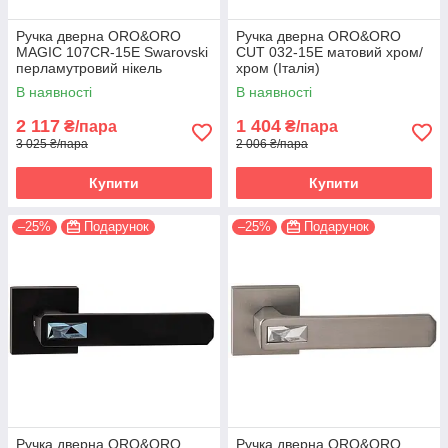
Ручка дверна ORO&ORO
Ручка дверна ORO&ORO
MAGIC 107СR-15E Swarovski
CUT 032-15E матовий хром/
перламутровий нікель
хром (Італія)
(Італія)
В наявності
В наявності
2 117
1 404
₴/пара
₴/пара
3 025 ₴/пара
2 006 ₴/пара
Купити
Купити
–25%
Подарунок
–25%
Подарунок
Ручка дверна ORO&ORO
Ручка дверна ORO&ORO