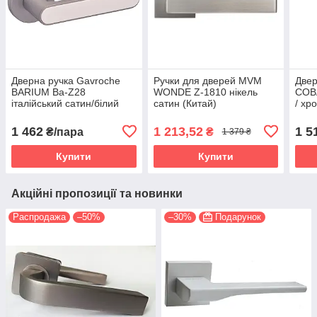
Дверна ручка Gavroche
Ручки для дверей MVM
Двер
BARIUM Ba-Z28
WONDE Z-1810 нікель
COB
італійський сатин/білий
сатин (Китай)
/ хр
(Китай)
1 462
1 213,52
1 5
₴/пара
₴
1 379 ₴
Купити
Купити
Акційні пропозиції та новинки
Распродажа
–50%
–30%
Подарунок