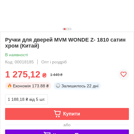
Ручки для дверей MVM WONDE Z- 1810 сатин
хром (Китай)
В наявності
Код: 00018185
Опт і роздріб
1 275,12
₴
1 449 ₴
Економія
173.88 ₴
Залишилось
22 дні
1 188,18 ₴
від 5 шт.
Купити
або