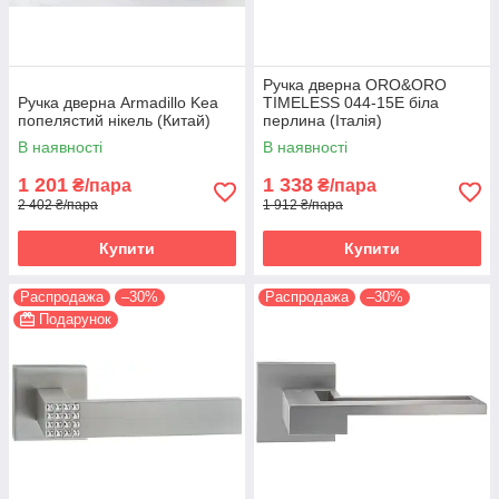
Ручка дверна ORO&ORO
Ручка дверна Armadillo Kea
TIMELESS 044-15E біла
попелястий нікель (Китай)
перлина (Італія)
В наявності
В наявності
1 201
1 338
₴/пара
₴/пара
2 402 ₴/пара
1 912 ₴/пара
Купити
Купити
Распродажа
–30%
Распродажа
–30%
Подарунок