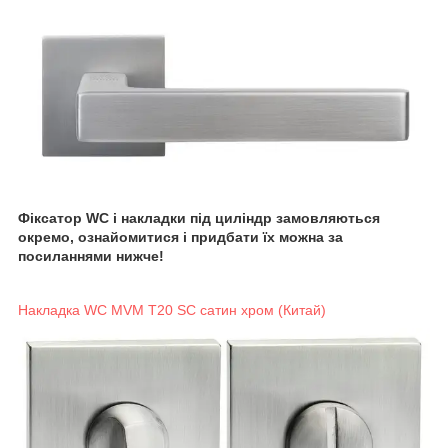
Фіксатор WC і накладки під циліндр замовляються
окремо, ознайомитися і придбати їх можна за
посиланнями нижче!
Накладка WC MVM T20 SC сатин хром (Китай)