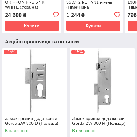
GRIFFON FRS.57.K
35D/P24/L+P/N1 нікель
138F
WHITE (Україна)
(Німеччина)
(Нім
24 600
1 244
796
₴
₴
Купити
Купити
Акційні пропозиції та новинки
–15%
–15%
Замок врізний додатковий
Замок врізний додатковий
Gerda ZW 300 D (Польща)
Gerda ZW 300 R (Польща)
В наявності
В наявності