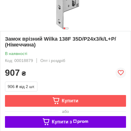
Замок врізний Wilka 138F 35D/P24x3/k/L+P/
(Німеччина)
В наявності
Код: 00018879
Опт і роздріб
907
₴
906 ₴
від 2 шт.
Купити
або
Купити з