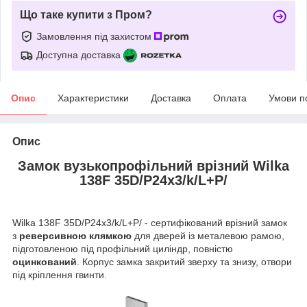
Що таке купити з Пром?
Замовлення під захистом
Доступна доставка
Опис
Характеристики
Доставка
Оплата
Умови п
Опис
Замок вузькопрофільний врізний Wilka
138F 35D/P24x3/k/L+P/
Wilka 138F 35D/P24x3/k/L+P/ - сертифікований врізний замок
з
реверсивною клямкою
для дверей із металевою рамою,
підготовленою під профільний циліндр, повністю
оцинкований
. Корпус замка закритий зверху та знизу, отвори
під кріплення гвинти.