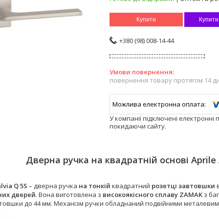
Купити
Купити
+380 (98) 008-14-44
повернення товару протягом 14 д
У компанії підключені електронні 
покидаючи сайту.
Дверна ручка на квадратній основі Aprile 
alvia Q 5S
– дверна ручка
на тонкій
квадратний
розетці завтовшки
них дверей
. Вона виготовлена з
високоякісного сплаву ZAMAK
з ба
товшки до 44 мм. Механізм ручки обладнаний подвійними металеви