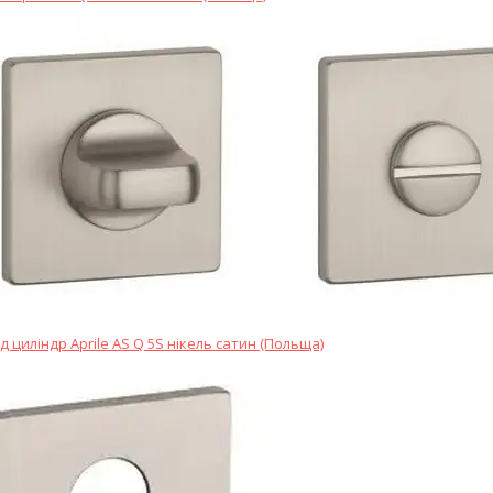
д циліндр Aprile AS Q 5S нікель сатин (Польща)