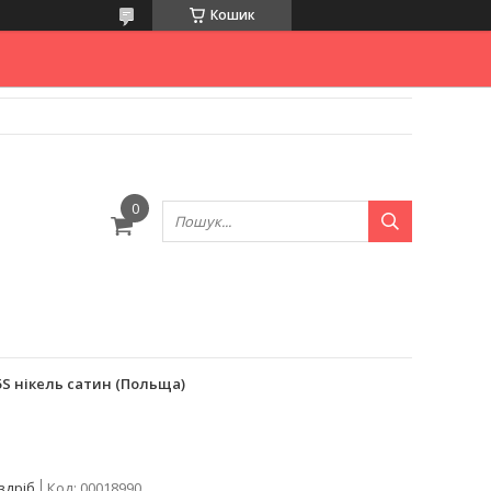
Кошик
 5S нікель сатин (Польща)
здріб
Код:
00018990