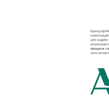
Бренд April
композицій 
але надійні
реалізація 
процеси та
логотипом A