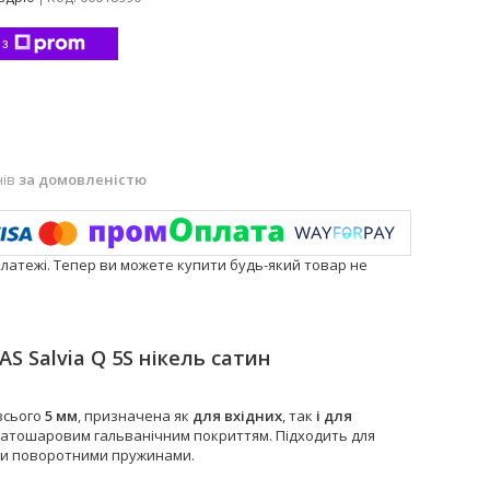
 з
нів
за домовленістю
платежі. Тепер ви можете купити будь-який товар не
AS Salvia Q 5S нікель сатин
всього
5 мм
, призначена як
для вхідних
, так
і
для
гатошаровим гальванічним покриттям. Підходить для
ми поворотними пружинами.