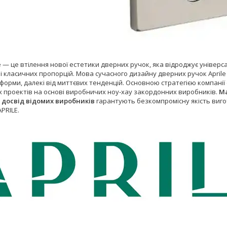
e — це втілення нової естетики дверних ручок, яка відроджує універ
і класичних пропорцій. Мова сучасного дизайну дверних ручок Aprile 
 форми, далекі від миттєвих тенденцій. Основною стратегією компані
їх проектів на основі виробничих ноу-хау закордонних виробників.
Ма
 досвід відомих виробників
гарантують безкомпромісну якість виго
PRILE.