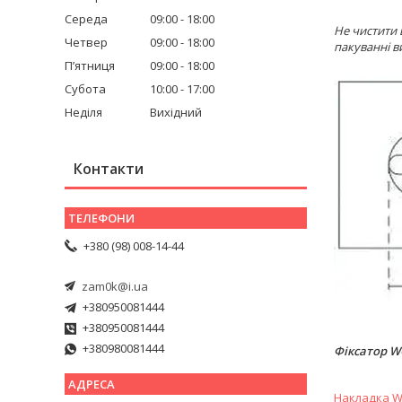
Середа
09:00
18:00
Не чистити 
Четвер
09:00
18:00
пакуванні в
Пʼятниця
09:00
18:00
Субота
10:00
17:00
Неділя
Вихідний
Контакти
+380 (98) 008-14-44
zam0k@i.ua
+380950081444
+380950081444
+380980081444
Фіксатор W
Накладка WC