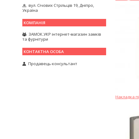
вул. Січових Стрільців 19, Дніпро,
Україна
ЗАМОК.УКР інтернет-магазин замків
та фурнітури
Продавець-консультант
Накладка пі