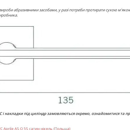
вироби абразивними засобами, у разі потреби протирати сухою м'яко
иробника.
C і накладки під циліндр замовляються окремо, ознайомитися та п
 Aprile AS Q 5S сатин нікель (Польща)