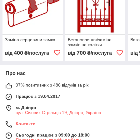
Заміна серцевини замка
Встановлення/заміна
Виго
замків на калітки
400
700
від
₴/послуга
від
₴/послуга
від
Про нас
97% позитивних з 486 відгуків за рік
Працює з 19.04.2017
м. Дніпро
вул. Січових Стрільців 19, Дніпро, Україна
Контакти
Сьогодні працює з 09:00 до 18:00
Показати весь графік роботи