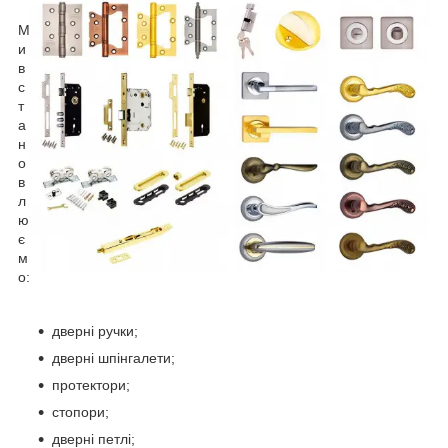
М
и
в
с
т
а
н
о
в
л
ю
є
м
о:
дверні ручки;
дверні шпінгалети;
протектори;
стопори;
дверні петлі;