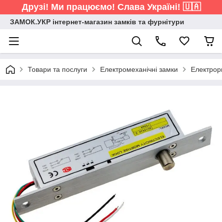
Друзі! Ми працюємо! Слава Україні! 🇺🇦
ЗАМОК.УКР інтернет-магазин замків та фурнітури
Товари та послуги
Електромеханічні замки
Електрор