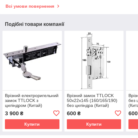
Всі умови повернення
Подібні товари компанії
Врізний електроригельний
Врізний замок TTLOCK
Вріз
замок TTLOCK з
50х22х145 (160/165/190)
без 
циліндром (Китай)
без циліндра (Китай)
(Кит
3 900
600
600
₴
₴
Купити
Купити