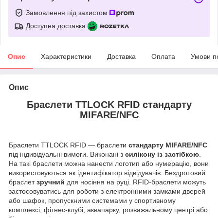
Замовлення під захистом
Доступна доставка
Опис
Характеристики
Доставка
Оплата
Умови п
Опис
Браслети TTLOCK RFID стандарту
MIFARE/NFC
Браслети TTLOCK RFID — браслети
стандарту MIFARE/NFC
під індивідуальні вимоги. Виконані з
силікону із застібкою
.
На такі браслети можна нанести логотип або нумерацію, вони
використовуються як ідентифікатор відвідувачів. Бездротовий
браслет
зручний
для носіння на руці. RFID-браслети можуть
застосовуватись для роботи з електронними замками дверей
або шафок, пропускними системами у спортивному
комплексі, фітнес-клубі, аквапарку, розважальному центрі або