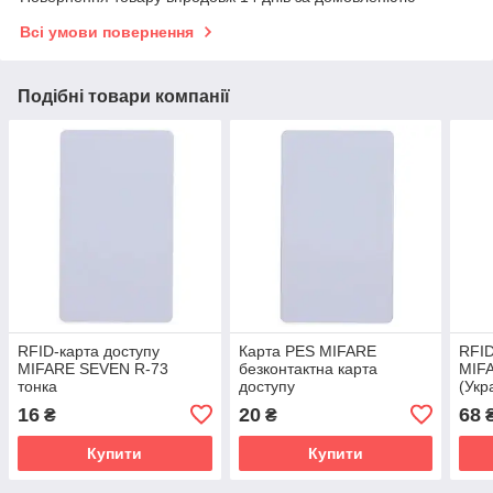
Всі умови повернення
Подібні товари компанії
RFID-карта доступу
Карта PES MIFARE
RFID
MIFARE SEVEN R-73
безконтактна карта
MIFA
тонка
доступу
(Укр
16
20
68
₴
₴
Купити
Купити