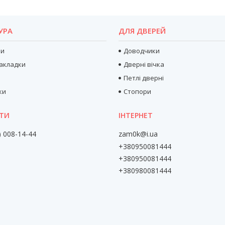
УРА
ДЛЯ ДВЕРЕЙ
ри
Доводчики
акладки
Дверні вічка
Петлі дверні
ки
Стопори
) 008-14-44
zam0k@i.ua
+380950081444
+380950081444
+380980081444