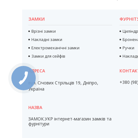
ЗАМКИ
ФУРНІТ
Врізні замки
Цилінд
Накладні замки
Бронен
Електромеханічні замки
Ручки
Замки для сейфів
Наклад
+380 (98
вул. Січових Стрільців 19, Дніпро,
Україна
ЗАМОК.УКР інтернет-магазин замків та
фурнітури