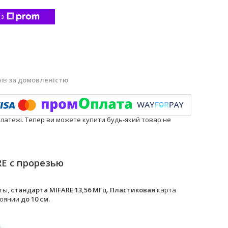
 з
нів
за домовленістю
платежі. Тепер ви можете купити будь-який товар не
E с прорезью
ты,
стандарта MIFARE 13,56 МГц.
Пластиковая
карта
тоянии
до 10 см.