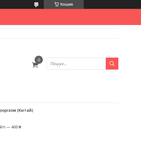
Кошик
рорізом (Китай)
ті — 400 ₴