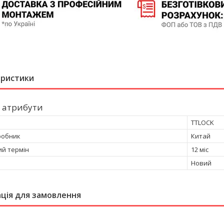
еристики
 атрибути
TTLOCK
робник
Китай
ий термін
12 міс
Новий
ція для замовлення