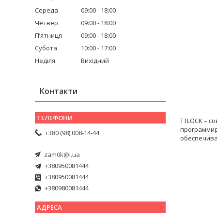
Середа
09:00
18:00
Четвер
09:00
18:00
Пʼятниця
09:00
18:00
Субота
10:00
17:00
Неділя
Вихідний
Контакти
TTLOCK – с
программир
+380 (98) 008-14-44
обеспечива
zam0k@i.ua
+380950081444
+380950081444
+380980081444