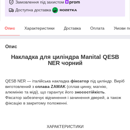
Замовлення під захистом
Доступна доставка
Опис
Характеристики
Доставка
Оплата
Умови п
Опис
Накладка для циліндра Manital QESB
NER чорний
QESB NER — італійська накладка
фіксатор
під циліндр. Виріб
виготовлений з
сплава ZAMAK
(сплав цинку, магнію,
алюмінію та міді), що гарантує його
зносостійкість
.
Фіксатор забезпечує відчинення і зачинення дверей, а також
фіксацію в закритому положенні.
ХАРАКТЕРИСТИКИ