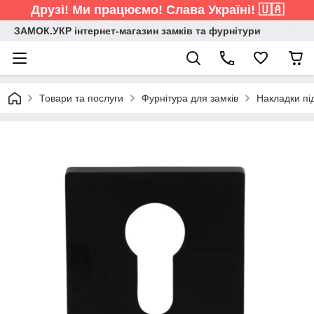
Друзі! Ми працюємо! Слава Україні! 🇺🇦
ЗАМОК.УКР інтернет-магазин замків та фурнітури
Товари та послуги
Фурнітура для замків
Накладки пі