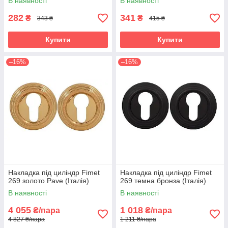
В наявності
В наявності
282
341
₴
₴
343 ₴
415 ₴
Купити
Купити
–16%
–16%
Накладка під циліндр Fimet
Накладка під циліндр Fimet
269 золото Pave (Італія)
269 темна бронза (Італія)
В наявності
В наявності
4 055
1 018
₴/пара
₴/пара
4 827 ₴/пара
1 211 ₴/пара