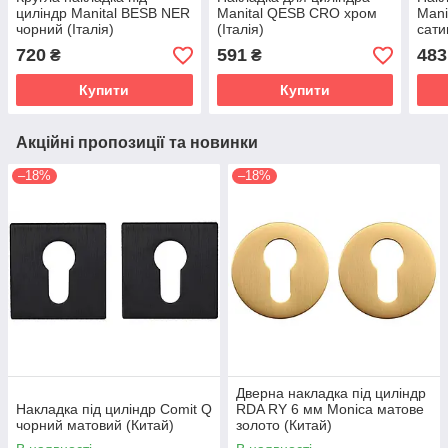
циліндр Manital BESB NER
Manital QESB CRO хром
Mani
чорний (Італія)
(Італія)
сати
720
591
483
₴
₴
Купити
Купити
Акційні пропозиції та новинки
–18%
–18%
Дверна накладка під циліндр
Накладка під циліндр Comit Q
RDA RY 6 мм Monica матове
чорний матовий (Китай)
золото (Китай)