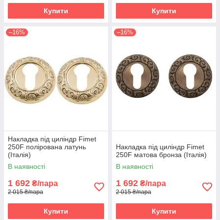
Купити
Купити
–16%
–16%
Накладка під циліндр Fimet
250F полірована латунь
Накладка під циліндр Fimet
(Італія)
250F матова бронза (Італія)
В наявності
В наявності
1 692
1 692
₴/пара
₴/пара
2 015 ₴/пара
2 015 ₴/пара
Купити
Купити