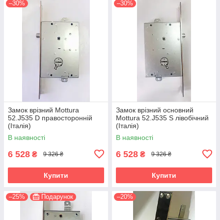
–30%
–30%
Замок врізний Mottura
Замок врізний основний
52.J535 D правосторонній
Mottura 52.J535 S лівобічний
(Італія)
(Італія)
В наявності
В наявності
6 528
6 528
₴
₴
9 326 ₴
9 326 ₴
Купити
Купити
–25%
Подарунок
–20%