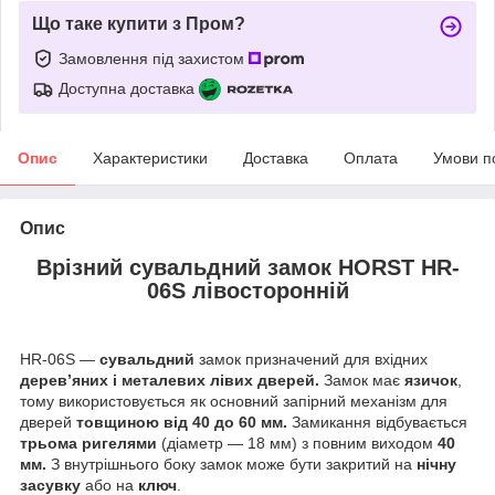
Що таке купити з Пром?
Замовлення під захистом
Доступна доставка
Опис
Характеристики
Доставка
Оплата
Умови п
Опис
Врізний сувальдний замок HORST HR-
06S лівосторонній
HR-06S —
сувальдний
замок призначений
для вхідних
дерев’яних і металевих
лівих дверей.
Замок має
язичок
,
тому використовується як основний запірний механізм для
дверей
товщиною від 40 до 60 мм.
Замикання відбувається
трьома ригелями
(діаметр — 18 мм) з повним виходом
40
мм.
З внутрішнього боку замок може бути закритий на
нічну
засувку
або на
ключ
.