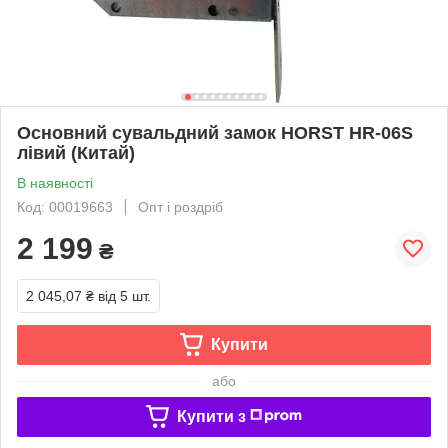
Основний сувальдний замок HORST HR-06S
лівий (Китай)
В наявності
Код: 00019663
Опт і роздріб
2 199
₴
2 045,07 ₴
від 5 шт.
Купити
або
Купити з