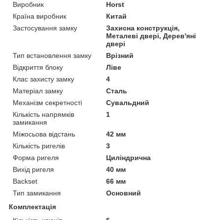
Виробник
Horst
Країна виробник
Китай
Застосування замку
Захисна конструкція,
Металеві двері, Дерев'яні
двері
Тип встановлення замку
Врізний
Відкриття блоку
Ліве
Клас захисту замку
4
Матеріал замку
Сталь
Механізм секретності
Сувальдний
Кількість напрямків
1
замикання
Міжосьова відстань
42 мм
Кількість ригелів
3
Форма ригеля
Циліндрична
Вихід ригеля
40 мм
Backset
66 мм
Тип замикання
Основний
Комплектація