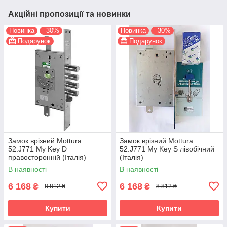
Акційні пропозиції та новинки
Новинка
–30%
Новинка
–30%
Подарунок
Подарунок
Замок врізний Mottura
Замок врізний Mottura
52.J771 My Key D
52.J771 My Key S лівобічний
правосторонній (Італія)
(Італія)
В наявності
В наявності
6 168
6 168
₴
₴
8 812 ₴
8 812 ₴
Купити
Купити