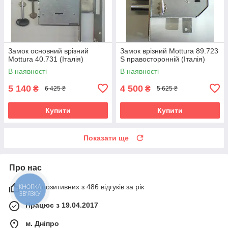
Замок основний врізний
Замок врізний Mottura 89.723
Mottura 40.731 (Італія)
S правосторонній (Італія)
В наявності
В наявності
5 140
4 500
₴
₴
6 425 ₴
5 625 ₴
Купити
Купити
Показати ще
Про нас
97% позитивних з 486 відгуків за рік
КНОПКА
ЗВ'ЯЗКУ
Працює з 19.04.2017
м. Дніпро