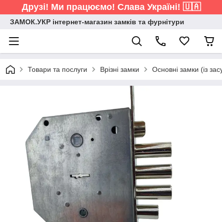
Друзі! Ми працюємо! Слава Україні! 🇺🇦
ЗАМОК.УКР інтернет-магазин замків та фурнітури
Товари та послуги
Врізні замки
Основні замки (із зас