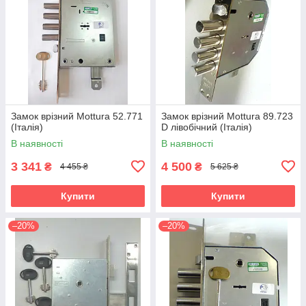
Замок врізний Mottura 52.771
Замок врізний Mottura 89.723
(Італія)
D лівобічний (Італія)
В наявності
В наявності
3 341
4 500
₴
₴
4 455 ₴
5 625 ₴
Купити
Купити
–20%
–20%