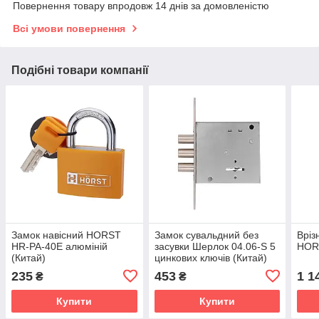
Повернення товару впродовж 14 днів за домовленістю
Всі умови повернення
Подібні товари компанії
Замок навісний HORST
Замок сувальдний без
Вріз
HR-PA-40E алюміній
засувки Шерлок 04.06-S 5
HOR
(Китай)
цинкових ключів (Китай)
235
453
1 1
₴
₴
Купити
Купити