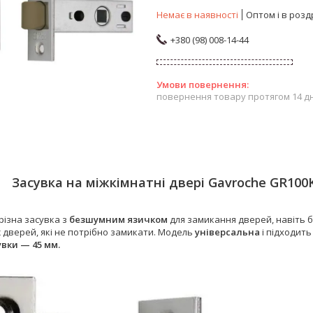
Немає в наявності
Оптом і в розд
+380 (98) 008-14-44
повернення товару протягом 14 д
Засувка на міжкімнатні двері Gavroche GR10
різна засувка з
безшумним язичком
для замикання дверей, навіть 
х
дверей, які не потрібно замикати. Модель
універсальна
і підходить
увки — 45 мм.