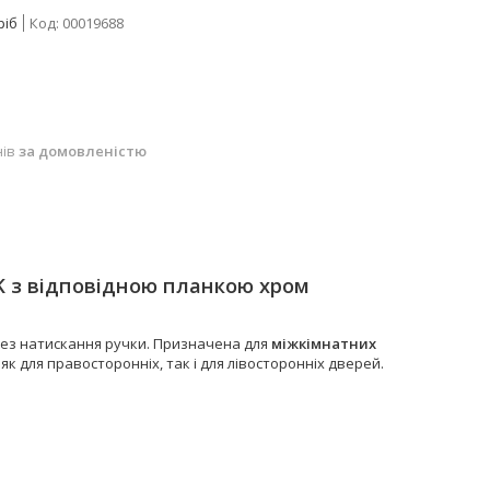
ріб
Код:
00019688
нів
за домовленістю
0K з відповідною планкою хром
без натискання ручки. Призначена для
міжкімнатних
 як для правосторонніх, так і для лівосторонніх дверей.