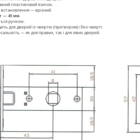
мний пластиковий язичок.
б встановлення — врізний.
т — 45 мм.
ться ручкою.
ить для дверей із чвертю (притвором) і без чверті.
сальність — як для правих, так і для лівих дверей.