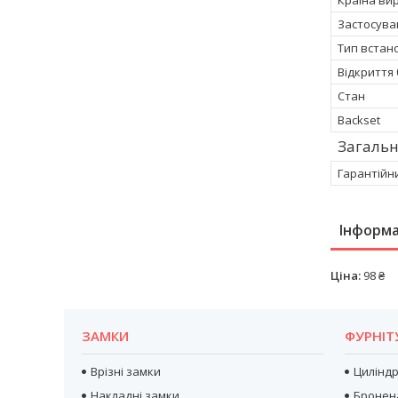
Застосува
Тип встан
Відкриття
Стан
Backset
Загальн
Гарантійн
Інформа
Ціна:
98 ₴
ЗАМКИ
ФУРНІТ
Врізні замки
Цилінд
Накладні замки
Бронен