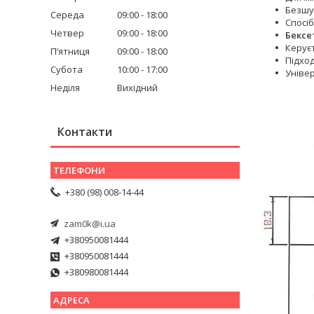
Безшу
Середа
09:00
18:00
Спосі
Четвер
09:00
18:00
Бексе
Керує
Пʼятниця
09:00
18:00
Підход
Субота
10:00
17:00
Універ
Неділя
Вихідний
Контакти
+380 (98) 008-14-44
zam0k@i.ua
+380950081444
+380950081444
+380980081444