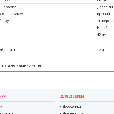
ння замку
Дерев'яні
овлення замку
Врізний
 блоку
Універсал
Новий
45 мм
і
ий термін
12 міс
ція для замовлення
УРА
ДЛЯ ДВЕРЕЙ
ри
Доводчики
акладки
Дверні вічка