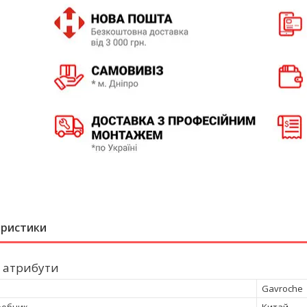
еристики
 атрибути
Gavroche
робник
Китай