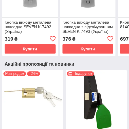
Кнопка виходу металева
Кнопка виходу металева
Кноп
накладна SEVEN K-7492
накладна з підсвічуванням
814C
(Україна)
SEVEN K-7493 (Україна)
319
376
697
₴
₴
Купити
Купити
Акційні пропозиції та новинки
Розпродаж
–24%
Подарунок