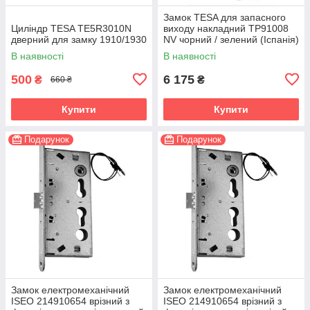
Замок TESA для запасного
Циліндр TESA TE5R3010N
виходу накладний TP91008
дверний для замку 1910/1930
NV чорний / зелений (Іспанія)
В наявності
В наявності
500
6 175
₴
₴
660 ₴
Купити
Купити
Подарунок
Подарунок
Замок електромеханічний
Замок електромеханічний
ISEO 214910654 врізний з
ISEO 214910654 врізний з