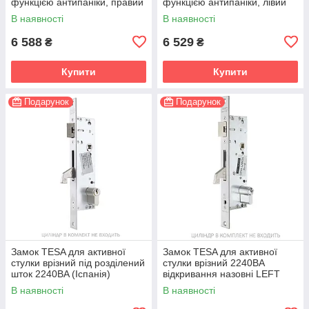
функцією антипаніки, правий
функцією антипаніки, лівий
(Італія)
(Італія)
В наявності
В наявності
6 588
6 529
₴
₴
Купити
Купити
Подарунок
Подарунок
Замок TESA для активної
Замок TESA для активної
стулки врізний під розділений
стулки врізний 2240BA
шток 2240BA (Іспанія)
відкривання назовні LEFT
(Іспанія)
В наявності
В наявності