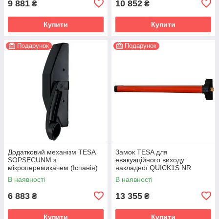
9 881
10 852
₴
₴
Купити
Купити
Подарунок
Подарунок
Додатковий механізм TESA
Замок TESA для
SOPSECUNM з
евакуаційного виходу
мікроперемикачем (Іспанія)
накладної QUICK1S NR
чорний / червоний (Іспанія)
В наявності
В наявності
6 883
13 355
₴
₴
Купити
Купити