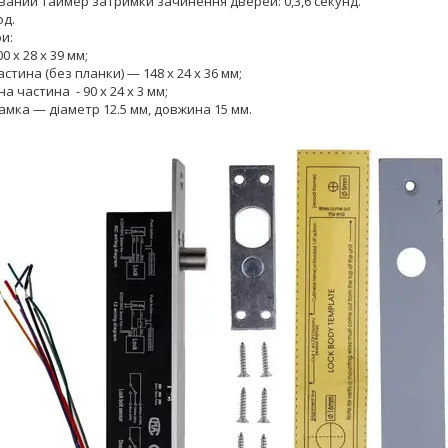
ваний таймер затримки зачинення дверей: 0,3,6 секунд.
од.
и:
0 х 28 х 39 мм;
астина (без планки) — 148 х 24 х 36 мм;
а частина - 90 х 24 х 3 мм;
амка — діаметр 12.5 мм, довжина 15 мм.