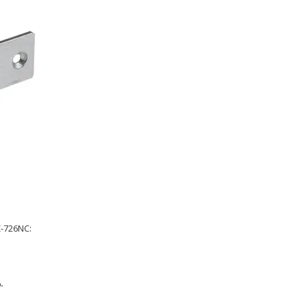
-726NC:
.