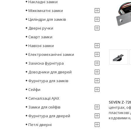
Накладні замки
Міжкімнатні замки
Циліндри для замків
Дверні ручки
Смарт замки
Навісні замки
Електромеханічні замки
Захисна фурнітура
Доводчики для дверей
Фурнітура для замків
Сейфи
Сигналізації AJAX
SEVEN Z-72
Замки для сейфів
центрах, оф
пластикові
Фурнітура для дверей
кодовими к
Петлі дверні