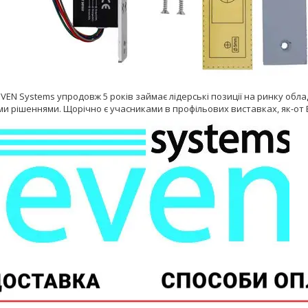
VEN Systems упродовж 5 років займає лідерські позиції на ринку обл
 рішеннями. Щорічно є учасниками в профільових виставках, як-от Exp