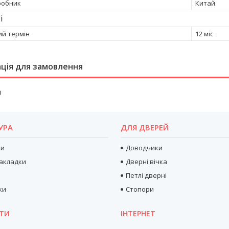
робник
Китай
і
ий термін
12 міс
ція для замовлення
₴
УРА
ДЛЯ ДВЕРЕЙ
ри
Доводчики
акладки
Дверні вічка
Петлі дверні
ки
Стопори