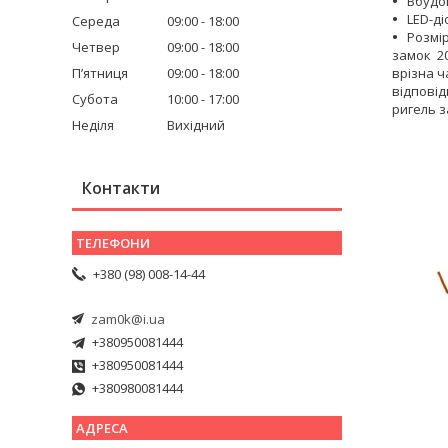
Вбудо
LED-ді
Середа
09:00
18:00
Розмір
Четвер
09:00
18:00
замок 20
Пʼятниця
09:00
18:00
врізна ч
відповідн
Субота
10:00
17:00
ригель з
Неділя
Вихідний
Контакти
+380 (98) 008-14-44
zam0k@i.ua
+380950081444
+380950081444
+380980081444