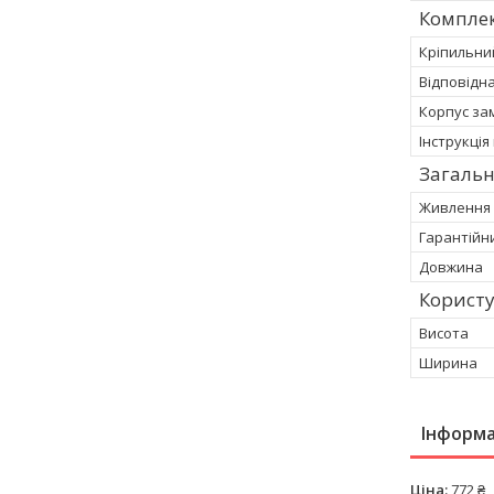
Компле
Кріпильни
Відповідн
Корпус за
Інструкція
Загальн
Живлення
Гарантійн
Довжина
Корист
Висота
Ширина
Інформа
Ціна:
772 ₴