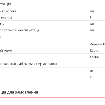
ктація
й комплект
Так
а планка
1
мку
Так
 по установці/експлуатації
Так
і
Мережа 1
ий термін
12 міс
170 мм
увальницькі характеристики
40
21
ція для замовлення