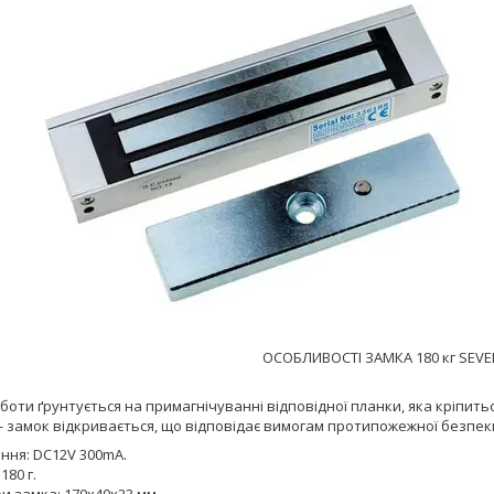
ОСОБЛИВОСТІ ЗАМКА 180 кг SEVEN
оти ґрунтується на примагнічуванні відповідної планки, яка кріпитьс
 замок відкривається, що відповідає вимогам протипожежної безпек
ння: DC12V 300mA.
180 г.
и замка: 170х40х23 мм.