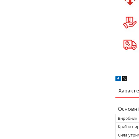
Характ
Основні
Виробник
Країна ви
Сила утри