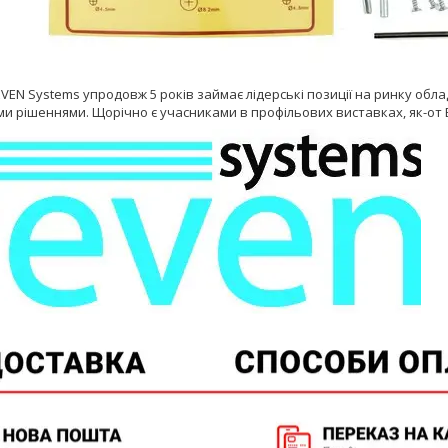
VEN Systems упродовж 5 років займає лідерські позиції на ринку обл
 рішеннями. Щорічно є учасниками в профільових виставках, як-от Exp