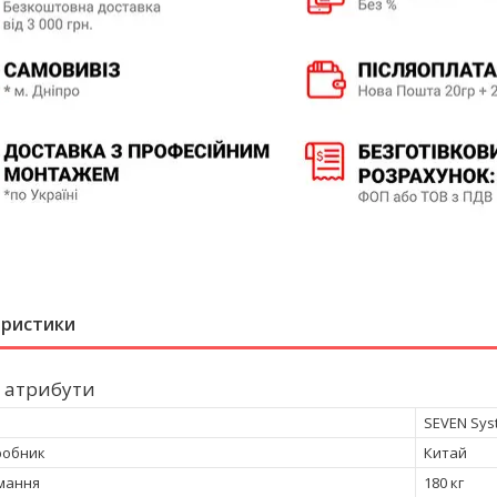
еристики
 атрибути
SEVEN Sys
робник
Китай
мання
180 кг