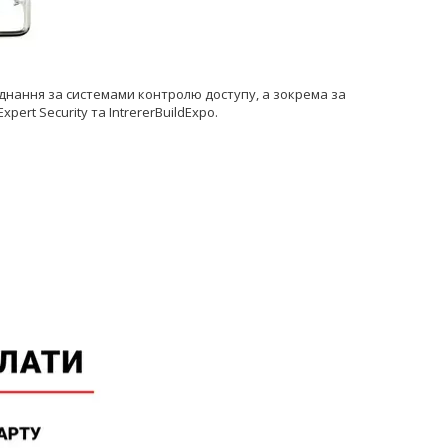
аднання за системами контролю доступу, а зокрема за
ert Security та IntrererBuildExpo.