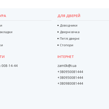
УРА
ДЛЯ ДВЕРЕЙ
ри
Доводчики
акладки
Дверні вічка
Петлі дверні
ки
Стопори
) 008-14-44
zam0k@i.ua
+380950081444
+380950081444
+380980081444