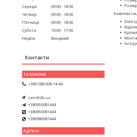
Розмір
Середа
09:00
18:00
Комплектац
Четвер
09:00
18:00
Елект
Пʼятниця
09:00
18:00
Відпов
Субота
10:00
17:00
Кріпи
Монта
Неділя
Вихідний
Інстру
Контакти
+380 (98) 008-14-44
zam0k@i.ua
+380950081444
+380950081444
+380980081444