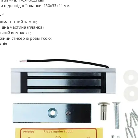
и відповідної планки: 130х33х11 мм.
ія:
ромагнітний замок;
ідна частина (планка);
льний комплект;
жний стикер із розміткою;
кція.