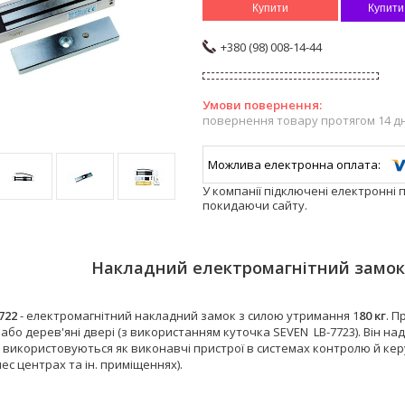
Купити
Купити
+380 (98) 008-14-44
повернення товару протягом 14 д
У компанії підключені електронні 
покидаючи сайту.
Накладний електромагнітний замок 
722
- електромагнітний накладний замок з силою утримання 1
80 кг
. П
або дерев'яні двері (з використанням куточка SEVEN LB-7723). Він над
використовуються як виконавчі пристрої в системах контролю й керува
нес центрах та ін. приміщеннях).