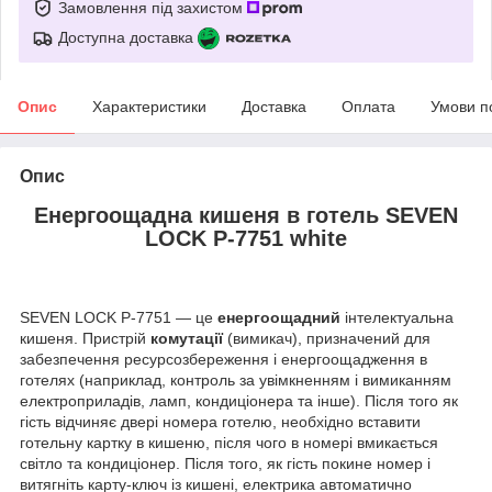
Замовлення під захистом
Доступна доставка
Опис
Характеристики
Доставка
Оплата
Умови п
Опис
Енергоощадна кишеня в готель SEVEN
LOCK P-7751 white
SEVEN LOCK P-7751 — це
енергоощадний
інтелектуальна
кишеня. Пристрій
комутації
(вимикач), призначений для
забезпечення ресурсозбереження і енергоощадження в
готелях (наприклад, контроль за увімкненням і вимиканням
електроприладів, ламп, кондиціонера та інше). Після того як
гість відчиняє двері номера готелю, необхідно вставити
готельну картку в кишеню, після чого в номері вмикається
світло та кондиціонер. Після того, як гість покине номер і
витягніть карту-ключ із кишені, електрика автоматично