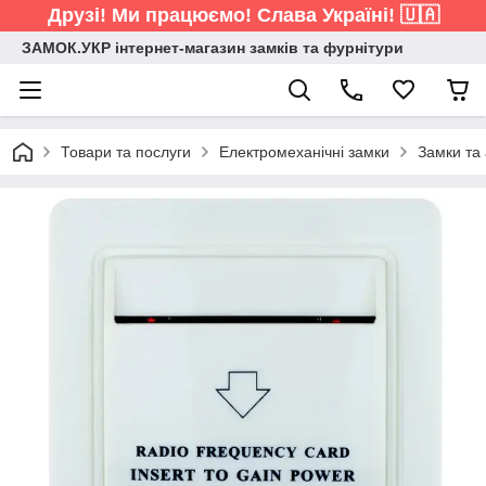
Друзі! Ми працюємо! Слава Україні! 🇺🇦
ЗАМОК.УКР інтернет-магазин замків та фурнітури
Товари та послуги
Електромеханічні замки
Замки та 