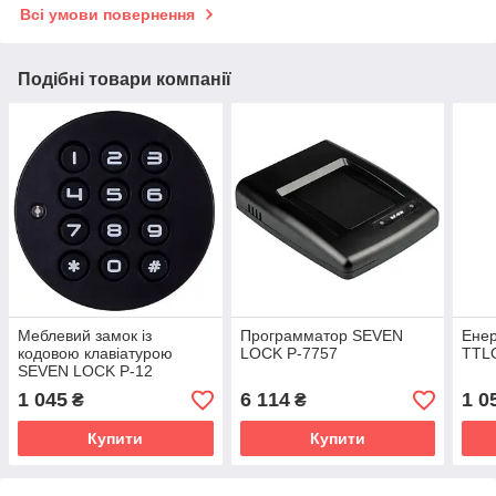
Всі умови повернення
Подібні товари компанії
Меблевий замок із
Программатор SEVEN
Ене
кодовою клавіатурою
LOCK P-7757
TTL
SEVEN LOCK P-12
1 045
6 114
1 0
₴
₴
Купити
Купити