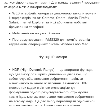
запису відео на карту пам'яті. Для налаштування й керування
камерою можна використовувати:
WEB інтерфейс камери за допомогою таких інтернет-
інтерфекторів, як-от: Chrome, Opera, Mozilla Firefox,
Safari, Internet Explorer та інші або навіть мобільні
браузери на телефоні.
Мобільний застосунок Bitvision.
Програму керування iVMS320 для комп'ютера під
керуванням операційних систем Windows або Mac.
Функції IP-камери
HDR (High Dynamic Range) — це апаратна функція,
що дає змогу розширити динамічний діапазон, що
забезпечує збалансоване зображення навіть за
інтенсивного змінного освітлення. Технологія HDR
склеює три кадри з різною експозицією для
формування одного результувального, отримуючи
таким ідеально скомпоноване контрастне зображення
на всьому кадрі. Це дає змогу переглядати одночасно і
сильно засвічені зони, і зони з низьким рівнем