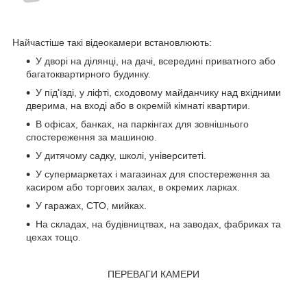
Найчастіше такі відеокамери встановлюють:
У дворі на ділянці, на дачі, всередині приватного або
багатоквартирного будинку.
У під'їзді, у ліфті, сходовому майданчику над вхідними
дверима, на вході або в окремій кімнаті квартири.
В офісах, банках, на паркінгах для зовнішнього
спостереження за машиною.
У дитячому садку, школі, університеті.
У супермаркетах і магазинах для спостереження за
касиром або торгових залах, в окремих ларках.
У гаражах, СТО, мийках.
На складах, на будівництвах, на заводах, фабриках та
цехах тощо.
ПЕРЕВАГИ КАМЕРИ