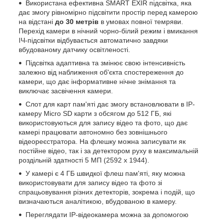
Використана ефективна SMART EXIR підсвітка, яка
дає змогу рівномірно підсвітити простір перед камерою
на відстані
до 30 метрів
в умовах повної темряви.
Перехід камери в нічний чорно-білий режим і вмикання
ІЧ-підсвітки відбувається автоматично завдяки
вбудованому датчику освітленості.
Підсвітка адаптивна та змінює свою інтенсивність
залежно від наближення об'єкта спостереження до
камери, що дає інформативне нічне знімання та
виключає засвічення камери.
Слот для карт пам'яті дає змогу встановлювати в IP-
камеру Micro SD карти з обсягом до 512 ГБ, які
використовуються для запису відео та фото, що дає
камері працювати автономно без зовнішнього
відеореєстратора. На флешку можна записувати як
постійне відео, так і за детектором руху в максимальній
роздільній здатності 5 МП (2592 x 1944).
У камері є 4 ГБ швидкої флеш пам'яті, яку можна
використовувати для запису відео та фото зі
спрацьовування різних детекторів, зокрема і подій, що
визначаються аналітикою, вбудованою в камеру.
Переглядати IP-відеокамера можна за допомогою