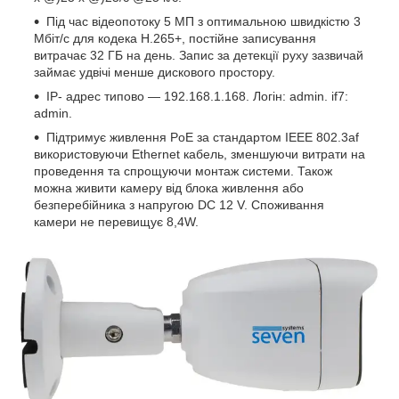
Під час відеопотоку 5 МП з оптимальною швидкістю 3
Мбіт/с для кодека H.265+, постійне записування
витрачає 32 ГБ на день. Запис за детекції руху зазвичай
займає удвічі менше дискового простору.
IP- адрес типово — 192.168.1.168. Логін: admin. if7:
admin.
Підтримує живлення PoE за стандартом IEEE 802.3af
використовуючи Ethernet кабель, зменшуючи витрати на
проведення та спрощуючи монтаж системи. Також
можна живити камеру від блока живлення або
безперебійника з напругою DC 12 V. Споживання
камери не перевищує 8,4W.