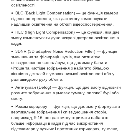
освітленості.
BLC (Back Light Compensation) — це функція камери
відеоспостереження, яка дає змогу компенсувати
надлишки освітлення на об'єкті відеоспостереження.
HLC (High Light Compensation) — це функція, яка дає
змогу компенсувати дуже яскраві джерела освітлення в
кадрі.
3DNR (3D adaptive Noise Reduction Filter) — функція
зменшення та фільтрації шумів, яка оптимізує
співвідношення сигнал/шум, що дає змогу бачити
чіткіше та чистіше зображення з набагато більшою
кількістю деталей в умовах низької освітленості або у
разі швидкого руху об'єкта.
Антитуман (Defog) — функція, що дає змогу відновити
розмите зображення в умовах туману, пилової бурі або
смогу.
Режим коридору — функція, що дає змогу формувати
вертикальне зображення і співвідношення сторін,
наприклад, 9:16, що дає змогу отримати набагато
більше інформації в кадрі під час використання
відеокамери у вузьких і протяжних коридорах, тунелях,