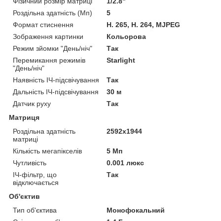
Фізичний розмір матриці
1/2.8"
Роздільна здатність (Мп)
5
Формат стиснення
H. 265, H. 264, MJPEG
Зображення картинки
Кольорова
Режим зйомки "День/ніч"
Так
Перемикання режимів
Starlight
"День/ніч"
Наявність ІЧ-підсвічування
Так
Дальність ІЧ-підсвічування
30 м
Датчик руху
Так
Матриця
Роздільна здатність
2592x1944
матриці
Кількість мегапікселів
5 Мп
Чутливість
0.001 люкс
ІЧ-фільтр, що
Так
відключається
Об'єктив
Тип об'єктива
Монофокальний