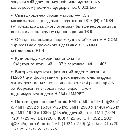
завдяки якій досягається найвища чутливість у
кольоровому режимі, що дорівнює 0,001 Lux.
Співвідношення сторін матриці — 4:3 з
максимальною роздільною здатністю 2616 (H) x 1964
(V) точок, що дає змогу отримати більше інформації за
вертикаллю на відміну від поширених 16:9
Обладнана якісним ширококутним об'єктивом RICOM
з фіксованою фокусною відстанню f=3.6 мм і
світлосилою F1.4.
Кути огляду камери: діагональний —
104°; горизонтальний — 87°; вертикальний — 46°.
Використовується ефективний кодек стискання
H.265+
для формування трьох відеопотоків, завдяки
якому досягається порівняно невеликий розмір архіву
за збереження високої якості відео. Також
підтримуються кодеки H.264+ і MJPEG.
Потоки відео: перший потік: 5МП (2592 x 1944) @25 к/
с, 4МП (2592 x 1536) @25 к/с, 3МП (2560 x 1440) @25 к/
с, 2МП (1920 x 1080) @25 к/с; другий потік: 1МП (1024 x
720) @25 к/с, D1 (720 x 480) @25 к/с, CIF (352 x 288)
@25 к/с; третій потік: 1МП (1024 x 720) @ к25/с, D1 (720
x @)25 x @)25/с @25 к/с.