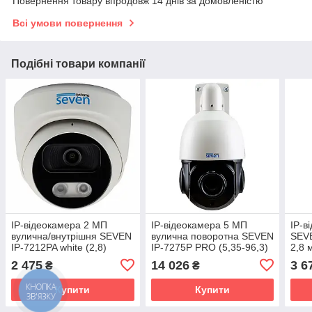
Повернення товару впродовж 14 днів за домовленістю
Всі умови повернення
Подібні товари компанії
IP-відеокамера 2 МП
IP-відеокамера 5 МП
IP-в
вулична/внутрішня SEVEN
вулична поворотна SEVEN
SEVE
IP-7212PA white (2,8)
IP-7275P PRO (5,35-96,3)
2,8 
подв
2 475
14 026
3 6
₴
₴
(Укр
Купити
Купити
КНОПКА
ЗВ'ЯЗКУ