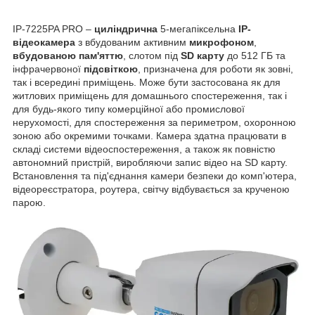
IP-7225PA PRO –
циліндрична
5-мегапіксельна
IP-
відеокамера
з вбудованим активним
микрофоном
,
вбудованою пам'яттю
, слотом під
SD карту
до 512 ГБ та
інфрачервоної
підсвіткою
, призначена для роботи як зовні,
так і всередині приміщень. Може бути застосована як для
житлових приміщень для домашнього спостереження, так і
для будь-якого типу комерційної або промислової
нерухомості, для спостереження за периметром, охоронною
зоною або окремими точками. Камера здатна працювати в
складі системи відеоспостереження, а також як повністю
автономний пристрій, виробляючи запис відео на SD карту.
Встановлення та під'єднання камери безпеки до комп'ютера,
відеореєстратора, роутера, світчу відбувається за крученою
парою.