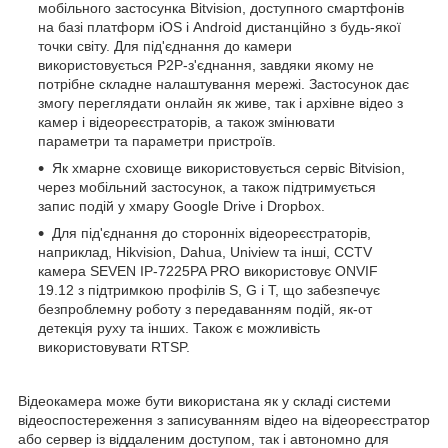
мобільного застосунка Bitvision, доступного смартфонів
на базі платформ iOS і Android дистанційно з будь-якої
точки світу. Для під'єднання до камери
використовується P2P-з'єднання, завдяки якому не
потрібне складне налаштування мережі. Застосунок дає
змогу переглядати онлайн як живе, так і архівне відео з
камер і відеореєстраторів, а також змінювати
параметри та параметри пристроїв.
Як хмарне сховище використовується сервіс Bitvision,
через мобільний застосунок, а також підтримується
запис подій у хмару Google Drive і Dropbox.
Для під'єднання до сторонніх відеореєстраторів,
наприклад, Hikvision, Dahua, Uniview та інші, CCTV
камера SEVEN IP-7225PA PRO використовує ONVIF
19.12 з підтримкою профілів S, G і T, що забезпечує
безпроблемну роботу з передаванням подій, як-от
детекція руху та інших. Також є можливість
використовувати RTSP.
Відеокамера може бути використана як у складі системи
відеоспостереження з записуванням відео на відеореєстратор
або сервер із віддаленим доступом, так і автономно для