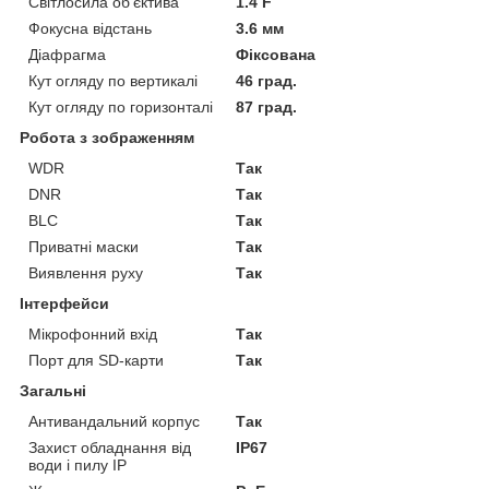
Світлосила об'єктива
1.4 F
Фокусна відстань
3.6 мм
Діафрагма
Фіксована
Кут огляду по вертикалі
46 град.
Кут огляду по горизонталі
87 град.
Робота з зображенням
WDR
Так
DNR
Так
BLC
Так
Приватні маски
Так
Виявлення руху
Так
Інтерфейси
Мікрофонний вхід
Так
Порт для SD-карти
Так
Загальні
Антивандальний корпус
Так
Захист обладнання від
IP67
води і пилу IP