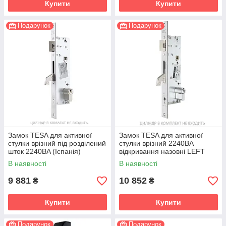
Купити
Купити
Подарунок
Подарунок
Замок TESA для активної
Замок TESA для активної
стулки врізний під розділений
стулки врізний 2240BA
шток 2240BA (Іспанія)
відкривання назовні LEFT
(Іспанія)
В наявності
В наявності
9 881
10 852
₴
₴
Купити
Купити
Подарунок
Подарунок