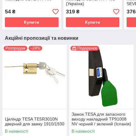
(Україна)
SEVE
54
319
376
₴
₴
Купити
Купити
Акційні пропозиції та новинки
Розпродаж
–24%
Подарунок
Замок TESA для запасного
Циліндр TESA TE5R3010N
виходу накладний TP91008
дверний для замку 1910/1930
NV чорний / зелений (Іспанія)
В наявності
В наявності