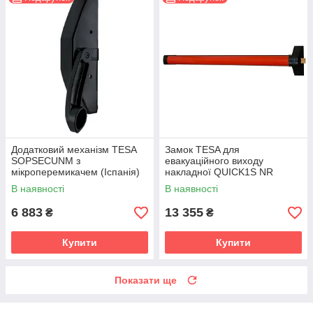
Додатковий механізм TESA
Замок TESA для
SOPSECUNM з
евакуаційного виходу
мікроперемикачем (Іспанія)
накладної QUICK1S NR
чорний / червоний (Іспанія)
В наявності
В наявності
6 883
13 355
₴
₴
Купити
Купити
Показати ще