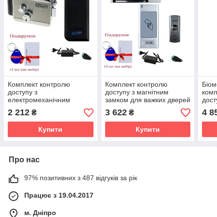
Комплект контролю
Комплект контролю
Біом
доступу з
доступу з магнітним
комп
електромеханічним
замком для важких дверей
дост
замком SEVEN LOCK KA-
SEVEN LOCK KA-7802
LOCK
2 212
3 622
4 8
₴
₴
7809 (Україна)
(Україна)
Купити
Купити
Про нас
97% позитивних з 487 відгуків за рік
Працює з 19.04.2017
м. Дніпро