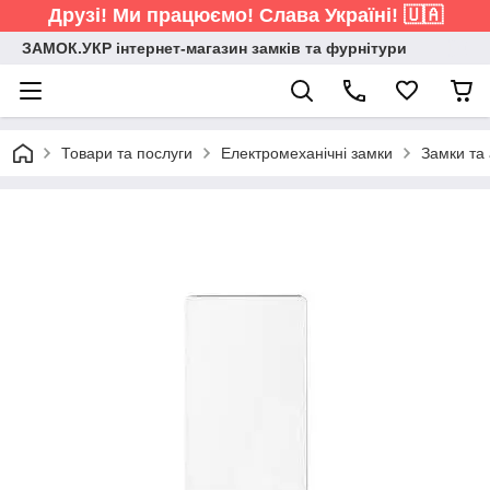
Друзі! Ми працюємо! Слава Україні! 🇺🇦
ЗАМОК.УКР інтернет-магазин замків та фурнітури
Товари та послуги
Електромеханічні замки
Замки та 