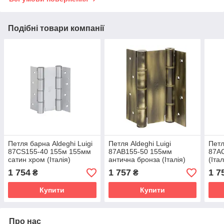
Подібні товари компанії
Петля барна Aldeghi Luigi
Петля Aldeghi Luigi
Петл
87CS155-40 155м 155мм
87AB155-50 155мм
87AC
сатин хром (Італія)
антична бронза (Італія)
(Італ
1 754
1 757
1 7
₴
₴
Купити
Купити
Про нас