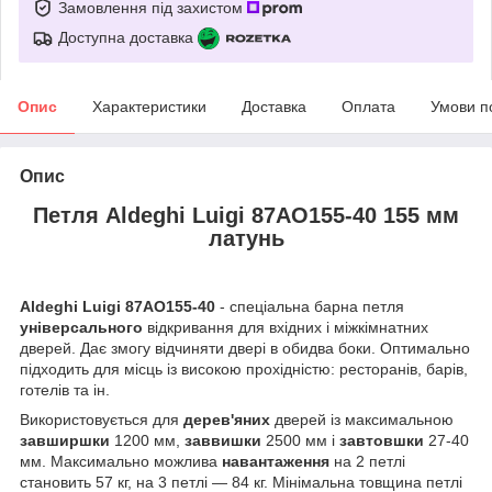
Замовлення під захистом
Доступна доставка
Опис
Характеристики
Доставка
Оплата
Умови п
Опис
Петля Aldeghi Luigi 87AO155-40 155 мм
латунь
Aldeghi Luigi 87AO155-40
- спеціальна барна петля
універсального
відкривання для вхідних і міжкімнатних
дверей. Дає змогу відчиняти двері в обидва боки. Оптимально
підходить для місць із високою прохідністю: ресторанів, барів,
готелів та ін.
Використовується для
дерев'яних
дверей із максимальною
завширшки
1200 мм,
заввишки
2500 мм і
завтовшки
27-40
мм. Максимально можлива
навантаження
на 2 петлі
становить 57 кг, на 3 петлі — 84 кг. Мінімальна товщина петлі