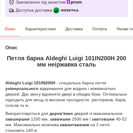
Замовлення під захистом
Доступна доставка
Опис
Характеристики
Доставка
Оплата
Умови п
Опис
Петля барна Aldeghi Luigi 101IN200H 200
мм неіржавка сталь
Aldeghi Luigi 101IN200H
- спеціальна барна петля
універсального
відкривання для вхідних і міжкімнатних
дверей. Дає змогу відчиняти двері в обидва боки. Оптимально
підходить для місць із високою прохідністю: ресторанів, барів,
готелів та ін.
Використовується для
дерев'яних
дверей із максимальною
завширшки
1200 мм,
заввишки
2500 мм і
завтовшки
40-52
мм. Максимально можлива
навантаження
на 2 петлі
становить 140 кг.