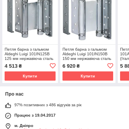
Петля барна з гальмом
Петля барна з гальмом
Петл
Aldeghi Luigi 101IN125B
Aldeghi Luigi 101IN150B
101A
125 мм нержавіюча сталь
150 мм нержавіюча сталь
(Італ
(Італія)
(Італія)
4 513
6 920
5 8
₴
₴
Купити
Купити
Про нас
97% позитивних з 486 відгуків за рік
Працює з 19.04.2017
м. Дніпро