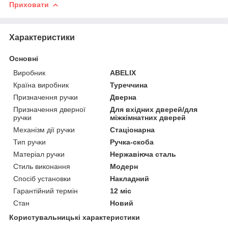
Приховати
Характеристики
Основні
Виробник
ABELIX
Країна виробник
Туреччина
Призначення ручки
Дверна
Призначення дверної
Для вхідних дверей/для
ручки
міжкімнатних дверей
Механізм дії ручки
Стаціонарна
Тип ручки
Ручка-скоба
Матеріал ручки
Нержавіюча сталь
Стиль виконання
Модерн
Спосіб установки
Накладний
Гарантійний термін
12 міс
Стан
Новий
Користувальницькі характеристики