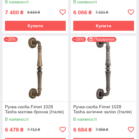
В наявності
В наявності
7 400
6 066
₴
₴
8 810 ₴
7 221 ₴
Купити
Купити
–16%
–16%
Подарунок
Ручка-скоба Fimet 1028
Ручка-скоба Fimet 1028
Tasha матова бронза (Італія)
Tasha античне залізо (Італія)
В наявності
В наявності
6 478
6 684
₴
₴
7 712 ₴
7 958 ₴