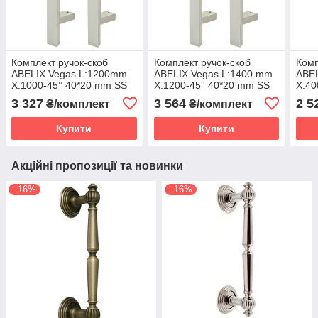
Комплект ручок-скоб
Комплект ручок-скоб
Комп
ABELIX Vegas L:1200mm
ABELIX Vegas L:1400 mm
ABEL
X:1000-45° 40*20 mm SS
X:1200-45° 40*20 mm SS
X:40
(Туреччина)
(Туреччина)
(Тур
3 327
3 564
2 5
₴/комплект
₴/комплект
Купити
Купити
Акційні пропозиції та новинки
–16%
–16%