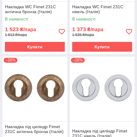
Накладка WC Fimet 231C
Накладка WC Fimet 231C
антична бронза (Італія)
нікель (Італія)
В наявності
В наявності
1 523
1 373
₴/пара
₴/пара
1 813 ₴/пара
1 635 ₴/пара
Купити
Купити
–16%
–16%
Накладка під циліндр Fimet
Накладка під циліндр Fimet
231C антична бронза (Італія)
231C нікель (Італія)