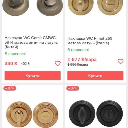
Накладка WC Comit CMWC-
Накладка WC Fimet 269
59 R матова антична латунь
матова латунь (Італія)
(Китай)
В наявності
В наявності
1 677
₴/пара
330
₴
402 ₴
1 996 ₴/пара
Купити
Купити
–16%
–16%