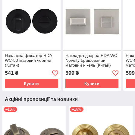
Накладка фіксатор RDA
Накладка дверна RDA WC
Накл
WC-50 матовий чорний
Novelty брашований
WC-
(Китай)
матовий нікель (Китай)
мато
541
599
599
₴
₴
Купити
Купити
Акційні пропозиції та новинки
–18%
–16%