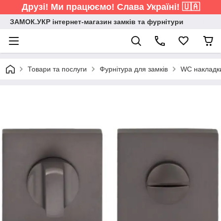
Друзі! Ми працюємо! Слава Україні! 🇺🇦
ЗАМОК.УКР інтернет-магазин замків та фурнітури
Товари та послуги
Фурнітура для замків
WC накладк