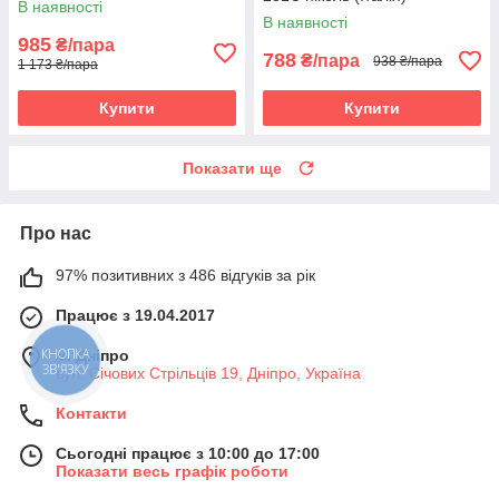
В наявності
В наявності
985
₴/пара
788
₴/пара
938 ₴/пара
1 173 ₴/пара
Купити
Купити
Показати ще
Про нас
97% позитивних з 486 відгуків за рік
Працює з 19.04.2017
КНОПКА
м. Дніпро
ЗВ'ЯЗКУ
вул. Січових Стрільців 19, Дніпро, Україна
Контакти
Сьогодні працює з 10:00 до 17:00
Показати весь графік роботи