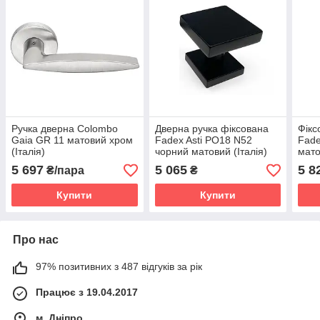
Ручка дверна Colombo
Дверна ручка фіксована
Фікс
Gaia GR 11 матовий хром
Fadex Asti PO18 N52
Fade
(Італія)
чорний матовий (Італія)
мато
5 697
5 065
5 8
₴/пара
₴
Купити
Купити
Про нас
97% позитивних з 487 відгуків за рік
Працює з 19.04.2017
м. Дніпро