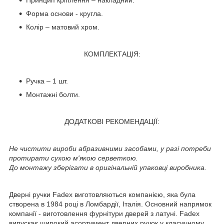
Принцип кріплення – накладний.
Форма основи - кругла.
Колір – матовий хром.
КОМПЛЕКТАЦІЯ:
Ручка – 1 шт.
Монтажні болти.
ДОДАТКОВІ РЕКОМЕНДАЦІЇ:
Не чистити вироби абразивними засобами, у разі потреби
протирати сухою м'якою серветкою.
До монтажу зберігати в оригінальній упаковці виробника.
Дверні ручки Fadex виготовляються компанією, яка була
створена в 1984 році в Ломбардії, Італія. Основний напрямок
компанії - виготовлення фурнітури дверей з латуні. Fadex
випускає широкий асортимент дверних ручок у класичному,