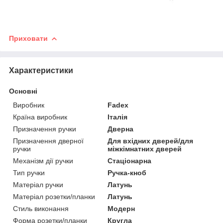
Приховати
Характеристики
Основні
Виробник
Fadex
Країна виробник
Італія
Призначення ручки
Дверна
Призначення дверної
Для вхідних дверей/для
ручки
міжкімнатних дверей
Механізм дії ручки
Стаціонарна
Тип ручки
Ручка-кноб
Матеріал ручки
Латунь
Матеріал розетки/планки
Латунь
Стиль виконання
Модерн
Форма розетки/планки
Кругла