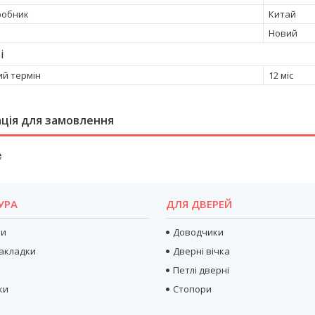
робник
Китай
Новий
і
ий термін
12 міс
ція для замовлення
₴
УРА
ДЛЯ ДВЕРЕЙ
ри
Доводчики
акладки
Дверні вічка
Петлі дверні
ки
Стопори