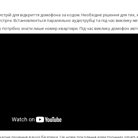
стрій для відкриття домофона за кодом. Необхідне рішення для тих, 
устрічі. Встановлюється паралельно аудіотрубці та під час виклику ім
 потрібно знати лише номер квартири. Під час виклику домофон авто
часне рішення вашої безпеки. Це нове покоління електронних smart-з