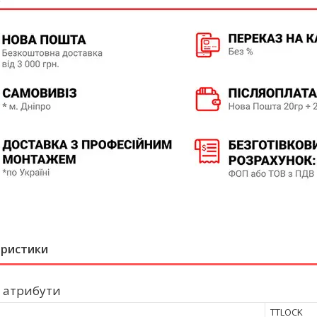
еристики
 атрибути
TTLOCK