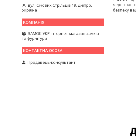
через засто
вул. Січових Стрільців 19, Дніпро,
безпеку ваш
Україна
ЗАМОК.УКР інтернет-магазин замків
та фурнітури
Продавець-консультант