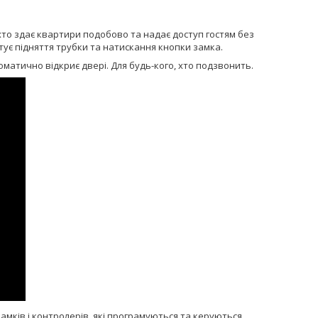
хто здає квартири подобово та надає доступ гостям без
ітує підняття трубки та натискання кнопки замка.
матично відкриє двері. Для будь-кого, хто подзвонить.
амків і контролерів, які програмуються та керуються