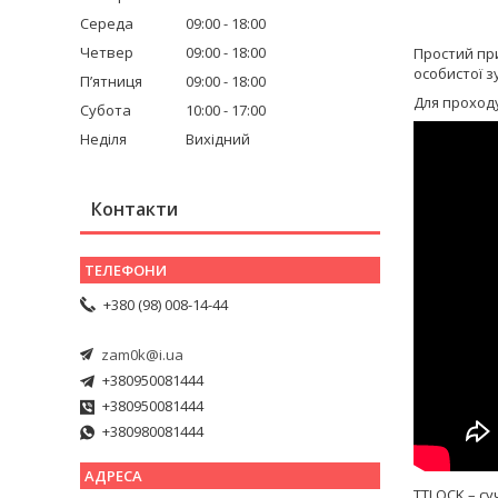
Середа
09:00
18:00
Четвер
09:00
18:00
Простий при
особистої з
Пʼятниця
09:00
18:00
Для проходу
Субота
10:00
17:00
Неділя
Вихідний
Контакти
+380 (98) 008-14-44
zam0k@i.ua
+380950081444
+380950081444
+380980081444
TTLOCK – су