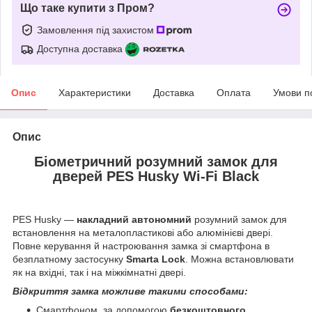
Що таке купити з Пром?
Замовлення під захистом
Доступна доставка
Опис
Характеристики
Доставка
Оплата
Умови п
Опис
Біометричний розумний замок для
дверей PES Husky
Wi-Fi Black
PES Husky —
накладний автономний
розумний замок для
встановлення на металопластикові або алюмінієві двері.
Повне керування й настроювання замка зі смартфона в
безплатному застосунку
Smarta Lock
. Можна встановлювати
як на вхідні, так і на міжкімнатні двері.
Відкриття замка можливе такими способами:
Смартфоном, за допомогою
безкоштовного