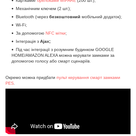
Картками/
брелоками MIFARE
(200 шт.);
Механічним ключем (2 шт.);
Bluetooth (через
безкоштовний
мобільний додаток);
Wi-Fi;
За допомогою
NFC мітки
;
Інтеграція з
Ajax;
Під час інтеграції з розумним будинком GOOGLE
HOME/AMAZON ALEXA можна керувати замками за
допомогою голосу або смарт сценаріїв.
Окремо можна придбати
пульт керування смарт замками
PES
.