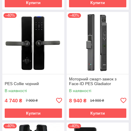
Купити
Купити
–40%
–40%
Моторний смарт-замок з
PES Collie чорний
Face-ID PES Gladiator
В наявності
В наявності
4 740
8 940
₴
₴
7 900 ₴
14 900 ₴
Купити
Купити
–40%
–40%