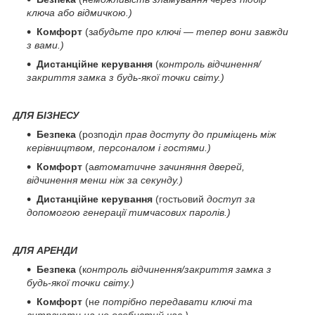
ключа або відмичкою.)
Комфорт
(з
абудьте про ключі — тепер вони завжди
з вами.)
Дистанційне керування
(к
онтроль відчинення/
закриття замка з будь-якої точки світу.)
ДЛЯ БІЗНЕСУ
Безпека
(розподіл
прав доступу до приміщень між
керівництвом, персоналом і гостями.)
Комфорт
(а
втоматичне зачиняння дверей,
відчинення менш ніж за секунду.)
Дистанційне керування
(гостьовий
доступ за
допомогою генерації тимчасових паролів.)
ДЛЯ АРЕНДИ
Безпека
(к
онтроль відчинення/закриття замка з
будь-якої точки світу.)
Комфорт
(н
е потрібно передавати ключі та
витрачати на це особистий час.)