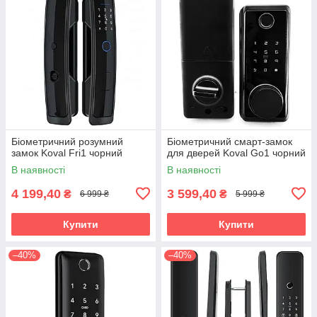
Біометричний розумний
Біометричний смарт-замок
замок Koval Fri1 чорний
для дверей Koval Go1 чорний
В наявності
В наявності
4 199,40
3 599,40
₴
₴
6 999 ₴
5 999 ₴
Купити
Купити
–40%
–40%