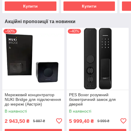
Купити
Купити
Акційні пропозиції та новинки
–50%
–40%
Мережевий концентратор
PES Boxer розумний
NUKI Bridge для підключення
біометричний замок для
до мережі (Австрія)
дверей
В наявності
В наявності
2 943,50
5 999,40
₴
₴
5 887 ₴
9 999 ₴