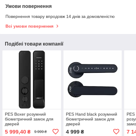
Умови повернення
Повернення товару впродовж 14 днів за домовленістю
Всі умови повернення
Подібні товари компанії
PES Boxer розумний
PES Hand black розумний
PES 
біометричний замок для
біометричний замок для
розу
дверей
дверей
замо
5 999,40
4 999
7 1
₴
₴
9 999 ₴