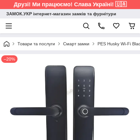
Друзі! Ми працюємо! Слава Україні! 🇺🇦
ЗАМОК.УКР інтернет-магазин замків та фурнітури
Товари та послуги
Смарт замки
PES Husky Wi-Fi Bla
–20%