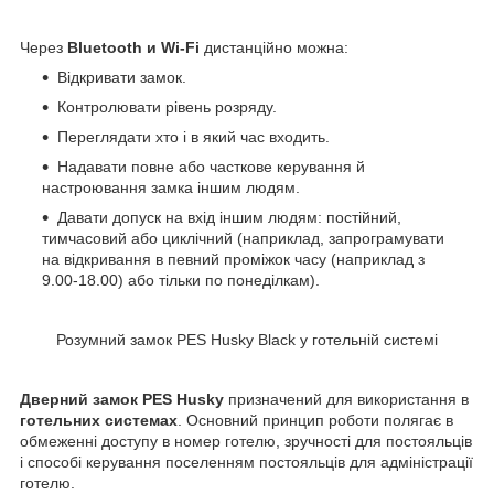
Через
Bluetooth и Wi-Fi
дистанційно можна:
Відкривати замок.
Контролювати рівень розряду.
Переглядати хто і в який час входить.
Надавати повне або часткове керування й
настроювання замка іншим людям.
Давати допуск на вхід іншим людям: постійний,
тимчасовий або циклічний (наприклад, запрограмувати
на відкривання в певний проміжок часу (наприклад з
9.00-18.00) або тільки по понеділкам).
Розумний замок PES Husky Black у готельній системі
Дверний замок PES Husky
призначений для використання в
готельних системах
. Основний принцип роботи полягає в
обмеженні доступу в номер готелю, зручності для постояльців
і способі керування поселенням постояльців для адміністрації
готелю.