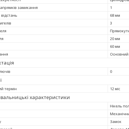
 напрямків замикання
1
 відстань
68 мм
ригелів
3
еля
Прямокут
ля
20 мм
60 мм
ання
Основний
ктація
ключів
0
і
ий термін
12 міс
увальницькі характеристики
Нікель по
Механічн
у
Замок