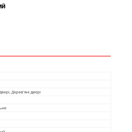
вері, Дерев'яні двері
ьне
вий