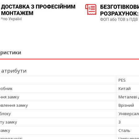
еристики
 атрибути
PES
робник
Китай
ння замку
Металеві д
овлення замку
Врізний
 блоку
Універсал
сту замку
3
замку
Сталь
секретності
Циліндро