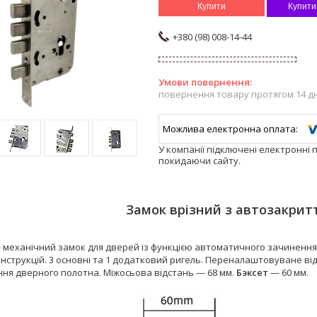
Купити
Купити
+380 (98) 008-14-44
повернення товару протягом 14 д
У компанії підключені електронні 
покидаючи сайту.
Замок врізний з автозакрит
 механічний замок для дверей із функцією автоматичного зачинення.
нструкцій. 3 основні та 1 додатковий ригель. Переналаштовуване від
ня дверного полотна. Міжосьова відстань — 68 мм.
Бэксет
— 60 мм.