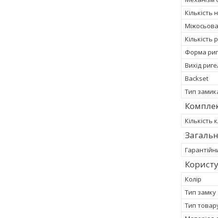
Кількість
Міжосьова
Кількість 
Форма риг
Вихід риге
Backset
Тип замик
Компле
Кількість 
Загальн
Гарантійн
Корист
Колір
Тип замку
Тип товар