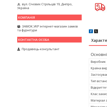
вул. Січових Стрільців 19, Дніпро,
Україна
ЗАМОК.УКР інтернет-магазин замків
та фурнітури
Характ
Продавець-консультант
Основні
Виробник
Країна ви
Застосува
Тип встан
Відкриття
Клас захи
Матеріал 
Механізм 