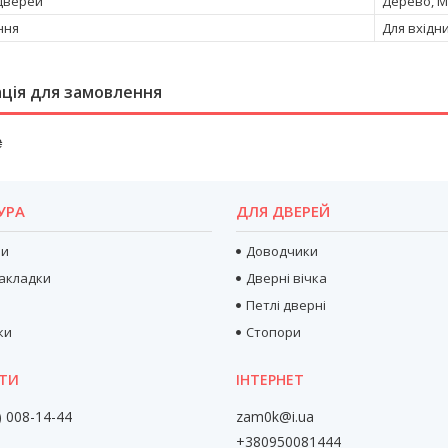
дверей
Дерево, 
ння
Для вхідн
ція для замовлення
₴
УРА
ДЛЯ ДВЕРЕЙ
ри
Доводчики
акладки
Дверні вічка
Петлі дверні
ки
Стопори
) 008-14-44
zam0k@i.ua
+380950081444