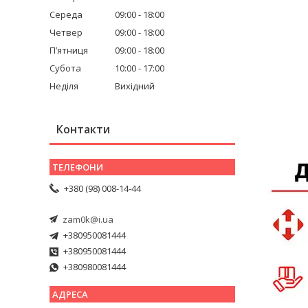
Середа
09:00
18:00
Четвер
09:00
18:00
Пʼятниця
09:00
18:00
Субота
10:00
17:00
Неділя
Вихідний
Контакти
+380 (98) 008-14-44
zam0k@i.ua
+380950081444
+380950081444
+380980081444